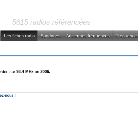
5615 radios référencées
Les fiches radio
Sondages
Anciennes fréquences
Fréquences
ordée sur
93.4 MHz
en
2006.
ez-nous !