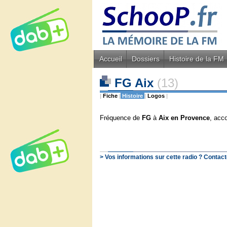
Accueil
Dossiers
Histoire de la FM
FG Aix
(13)
|
Fiche
|
Histoire
|
Logos
|
Fréquence de
FG
à
Aix en Provence
, acc
> Vos informations sur cette radio ? Contact