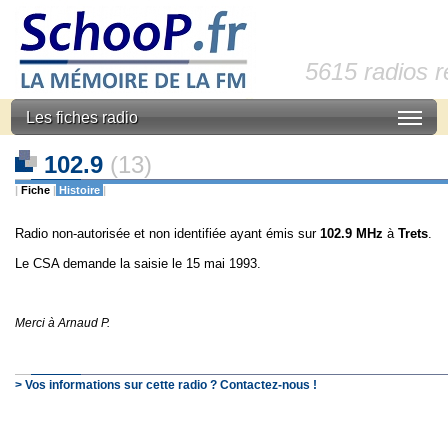
5615 radios 
Les fiches radio
102.9
(13)
|
Fiche
|
Histoire
|
Radio non-autorisée et non identifiée ayant émis sur
102.9 MHz
à
Trets
.
Le CSA demande la saisie le 15 mai 1993.
Merci à Arnaud P.
> Vos informations sur cette radio ? Contactez-nous !