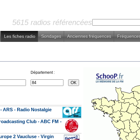
5615 radios référencées
Les fiches radio
Sondages
Anciennes fréquences
Fréquences
Département :
- ARS - Radio Nostalgie
roadcasting Club - ABC FM -
urope 2 Vaucluse - Virgin