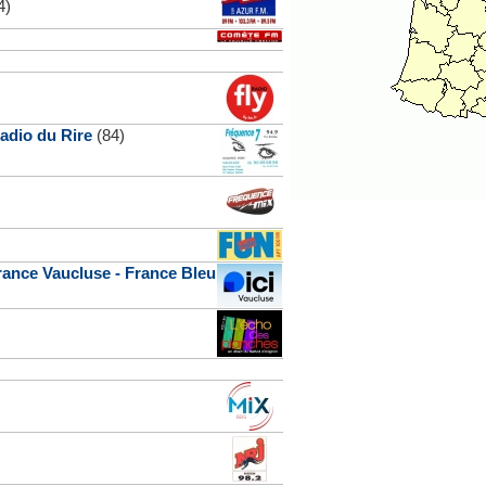
4)
adio du Rire
(84)
rance Vaucluse - France Bleu