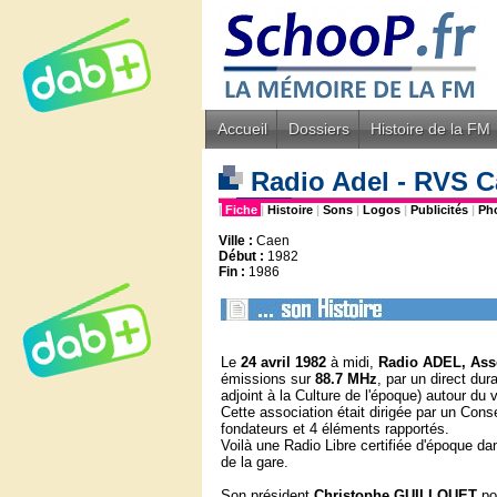
Accueil
Dossiers
Histoire de la FM
Radio Adel - RVS C
|
Fiche
|
Histoire
|
Sons
|
Logos
|
Publicités
|
Ph
Ville :
Caen
Début :
1982
Fin :
1986
Le
24 avril 1982
à midi,
Radio
ADEL, Asso
émissions sur
88.7 MHz
, par un direct du
adjoint à la Culture de l'époque) autour du v
Cette association était dirigée par un Cons
fondateurs et 4 éléments rapportés.
Voilà une Radio Libre certifiée d'époque d
de la gare.
Son président
Christophe GUILLOUET
po