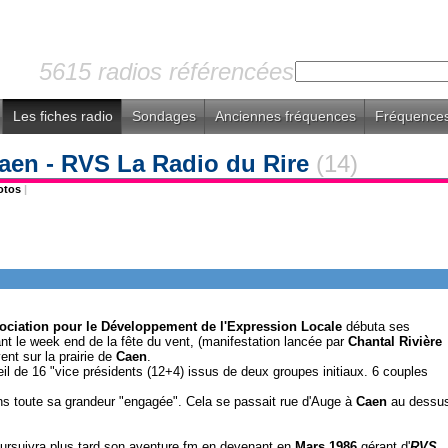
5615 radios référencées
Les fiches radio
Sondages
Anciennes fréquences
Fréquences
aen - RVS La Radio du Rire
(14)
otos
|
ciation pour le Développement de l'Expression Locale
débuta ses
rant le week end de la fête du vent, (manifestation lancée par
Chantal Rivière
ent sur la prairie de
Caen
.
eil de 16 "vice présidents (12+4) issus de deux groupes initiaux. 6 couples
ans toute sa grandeur "engagée". Cela se passait rue d'Auge à
Caen
au dessu
ursuivra plus tard son aventure fm en devenant en
Mars 1986
gérant d'
RVS