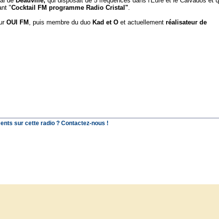
nal de
Deauville,
qui disposait de 5 fréquences dans l'Eure et le Calvados et q
nt "
Cocktail FM programme Radio Cristal"
.
tur
OUI FM
, puis membre du duo
Kad et O
et actuellement
réalisateur de
ents sur cette radio ? Contactez-nous !