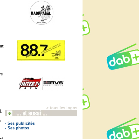
nt
re
> tous les logos
J,
n
- Ses publicités
- Ses photos