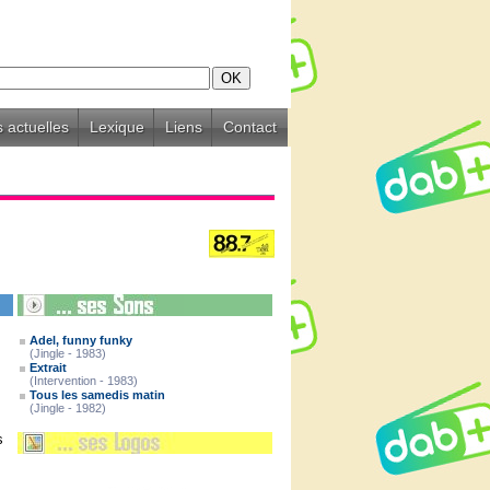
 actuelles
Lexique
Liens
Contact
Adel, funny funky
(Jingle - 1983)
Extrait
(Intervention - 1983)
Tous les samedis matin
(Jingle - 1982)
s