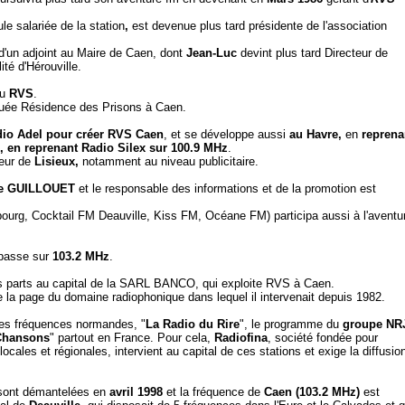
ule salariée de la station
,
est devenue plus tard présidente de l'association
d'un adjoint au Maire de Caen, dont
Jean-Luc
devint plus tard Directeur de
lité d'Hérouville.
au
RVS
.
ituée Résidence des Prisons à Caen.
io Adel pour créer RVS Caen
, et se développe aussi
au Havr
e,
en
reprena
, en reprenant Radio Silex sur 100.9 MHz
.
eur de
Lisieux,
notamment au niveau publicitaire.
he GUILLOUET
et le responsable des informations et de la promotion est
urg, Cocktail FM Deauville, Kiss FM, Océane FM) participa aussi à l'aventu
passe sur
103.2 MHz
.
parts au capital de la SARL BANCO, qui exploite RVS à Caen.
urne la page du domaine radiophonique dans lequel il intervenait depuis 1982.
ses fréquences normandes, "
La Radio du Rire
", le programme du
groupe NR
 Chansons
" partout en France. Pour cela,
Radiofina
, société fondée pour
ocales et régionales, intervient au capital de ces stations et exige la diffusio
ont démantelées en
avril 1998
et la fréquence de
Caen (103.2 MHz)
est