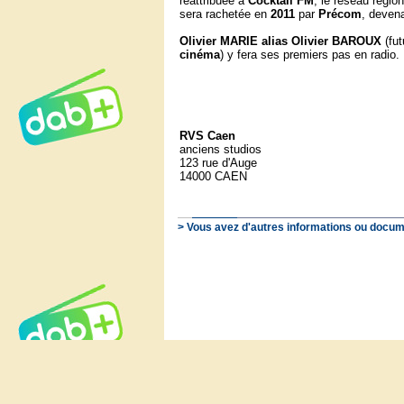
réattribuée à
Cocktail FM
, le réseau régio
sera rachetée en
2011
par
Précom
, devena
Olivier MARIE alias Olivier BAROUX
(fu
cinéma
) y fera ses premiers pas en radio.
RVS Caen
anciens studios
123 rue d'Auge
14000 CAEN
> Vous avez d'autres informations ou docum