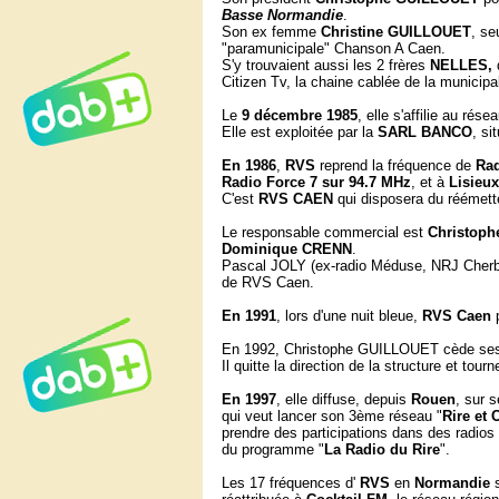
Basse Normandie
.
Son ex femme
Christine GUILLOUET
, se
"paramunicipale" Chanson A Caen.
S'y trouvaient aussi les 2 frères
NELLES,
Citizen Tv, la chaine cablée de la municipa
Le
9 décembre 1985
, elle s'affilie au rése
Elle est exploitée par la
SARL BANCO
, s
En
1986
,
RVS
reprend la fréquence de
Rad
Radio Force 7 sur 94.7 MHz
, et à
Lisieux
C'est
RVS CAEN
qui disposera du réémett
Le responsable commercial est
Christop
Dominique CRENN
.
Pascal JOLY (ex-radio Méduse, NRJ Cherbo
de RVS Caen.
En 1991
, lors d'une nuit bleue,
RVS Caen
En 1992, Christophe GUILLOUET cède ses 
Il quitte la direction de la structure et to
En 1997
, elle diffuse, depuis
Rouen
, sur 
qui veut lancer son 3ème réseau "
Rire et
prendre des participations dans des radios l
du programme "
La Radio du Rire
".
Les 17 fréquences d'
RVS
en
Normandie
s