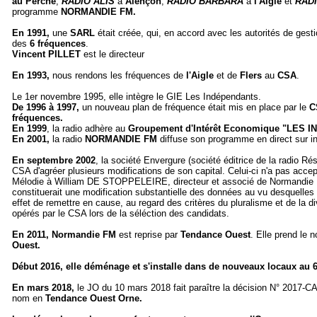
au Perche
,
RADIO ALIS
à
Alençon
,
RADIO BARBARA
à
l'Aigle
et
RADI
programme
NORMANDIE FM.
En 1991,
une
SARL
était créée, qui, en accord avec les autorités de gest
des
6 fréquences
.
Vincent PILLET
est le directeur
En 1993,
nous rendons les fréquences de
l'Aigle
et de
Flers
au
CSA
.
Le 1er novembre 1995, elle intègre le GIE Les Indépendants.
De 1996 à 1997,
un nouveau plan de fréquence était mis en place par le
C
fréquences.
En 1999
, la radio adhère au
Groupement d'Intérêt Economique "LES
En 2001,
la radio
NORMANDIE FM
diffuse son programme en direct sur in
En septembre 2002
, la société Envergure (société éditrice de la radio
CSA d'agréer plusieurs modifications de son capital. Celui-ci n'a pas acce
Mélodie à William DE STOPPELEIRE, directeur et associé de Normandie FM
constituerait une modification substantielle des données au vu desquelles l'a
effet de remettre en cause, au regard des critères du pluralisme et de la d
opérés par le CSA lors de la séléction des candidats.
En 2011,
Normandie FM
est reprise par
Tendance Ouest
. Elle prend le 
Ouest.
Début 2016, elle déménage et s'installe dans de nouveaux locaux au 6
En mars 2018,
le JO du 10 mars 2018 fait paraître la décision N° 2017-CA
nom en
Tendance Ouest Orne.