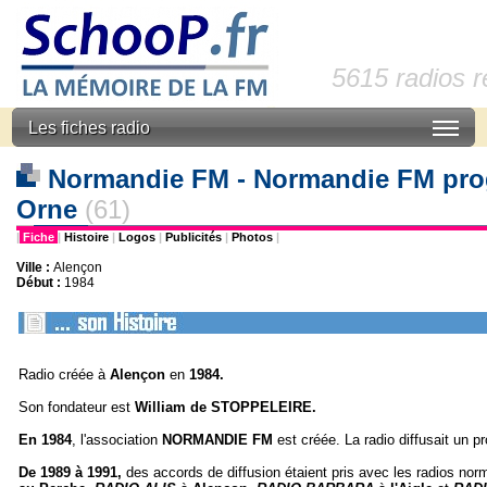
5615 radios 
Les fiches radio
Normandie FM - Normandie FM pro
Orne
(61)
|
Fiche
|
Histoire
|
Logos
|
Publicités
|
Photos
|
Ville :
Alençon
Début :
1984
Radio créée à
Alençon
en
1984.
Son fondateur est
William de STOPPELEIRE.
En 1984
, l'association
NORMANDIE FM
est créée. La radio diffusait un 
De 1989 à 1991,
des accords de diffusion étaient pris avec les radios no