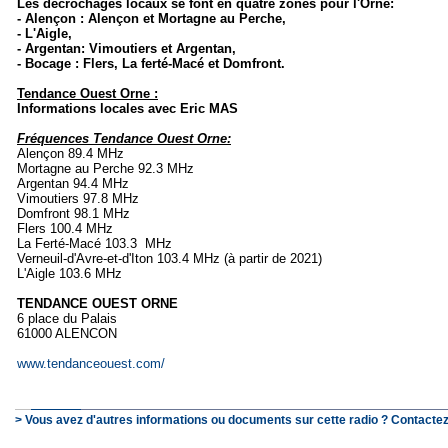
Les décrochages locaux se font en quatre zones pour l'Orne:
- Alençon : Alençon et Mortagne au Perche,
- L'Aigle,
- Argentan: Vimoutiers et Argentan,
- Bocage : Flers, La ferté-Macé et Domfront.
Tendance Ouest Orne :
Informations locales avec Eric MAS
Fréquences Tendance Ouest Orne:
Alençon 89.4 MHz
Mortagne au Perche 92.3 MHz
Argentan 94.4 MHz
Vimoutiers 97.8 MHz
Domfront 98.1 MHz
Flers 100.4 MHz
La Ferté-Macé 103.3 MHz
Verneuil-d'Avre-et-d'Iton 103.4 MHz (à partir de 2021)
L'Aigle 103.6 MHz
TENDANCE OUEST ORNE
6 place du Palais
61000 ALENCON
www.tendanceouest.com/
> Vous avez d'autres informations ou documents sur cette radio ? Contactez