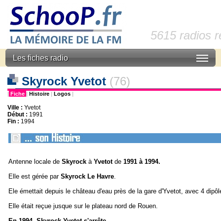
5615 radios 
Les fiches radio
Skyrock Yvetot
(76)
|
Fiche
|
Histoire
|
Logos
|
Ville :
Yvetot
Début :
1991
Fin :
1994
Antenne locale de
Skyrock
à
Yvetot
de
1991 à 1994.
Elle est gérée par
Skyrock Le Havre
.
Ele émettait depuis le château d'eau près de la gare d'Yvetot, avec 4 dipô
Elle était reçue jusque sur le plateau nord de Rouen.
En 1994, Skyrock Yvetot s'arrête.