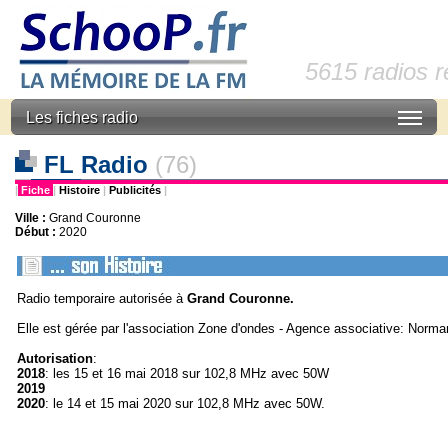
5615 radios 
Les fiches radio
FL Radio
(76)
|
Fiche
|
Histoire
|
Publicités
|
Ville :
Grand Couronne
Début :
2020
Radio temporaire autorisée à
Grand Couronne.
Elle est gérée par l'association Zone d'ondes - Agence associative: Norm
Autorisation
:
2018
: les 15 et 16 mai 2018 sur 102,8 MHz avec 50W
2019
2020
: le 14 et 15 mai 2020 sur 102,8 MHz avec 50W.