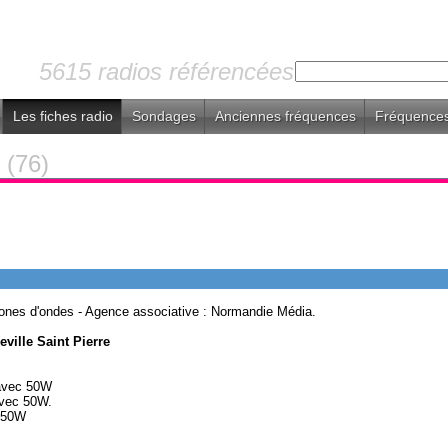
5615 radios référencées
Les fiches radio
Sondages
Anciennes fréquences
Fréquences
s
(76)
 Zones d'ondes - Agence associative : Normandie Média.
ville Saint Pierre
 avec 50W
vec 50W.
c 50W