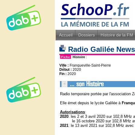
Accueil
Dossiers
Histoire de la FM
Radio Galilée New
|
Fiche
|
Histoire
|
Ville :
Franqueville-Saint-Pierre
Début :
2020
Fin :
2020
Radio temporaire portée par l'association
Elle émet depuis le lycée Galilée à
Franque
Autorisations
:
2020
: les 2 et 3 avril 2020 sur 102,8 MHz
le 16 octobre 2020 sur 102,8 MHz a
2021
: le 13 avril 2021 sur 102,8 MHz ave