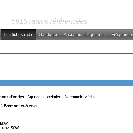
5615 radios référencées
Les fiches radio
Sondages
Anciennes fréquences
Fréquences
ones d'ondes
- Agence associative : Normandie Média.
 à
Brémontier-Merval
 50W.
 avec 50W