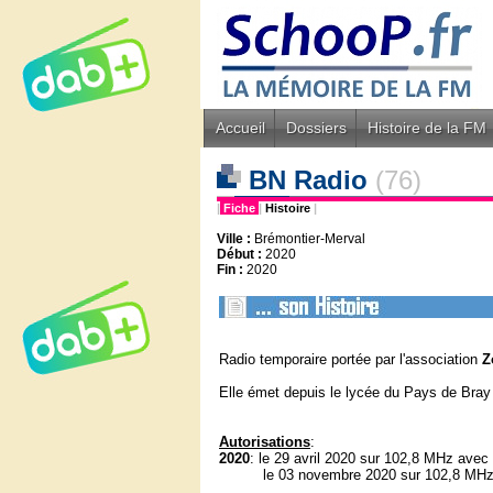
Accueil
Dossiers
Histoire de la FM
BN Radio
(76)
|
Fiche
|
Histoire
|
Ville :
Brémontier-Merval
Début :
2020
Fin :
2020
Radio temporaire portée par l'association
Z
Elle émet depuis le lycée du Pays de Bray
Autorisations
:
2020
: le 29 avril 2020 sur 102,8 MHz avec
le 03 novembre 2020 sur 102,8 MHz