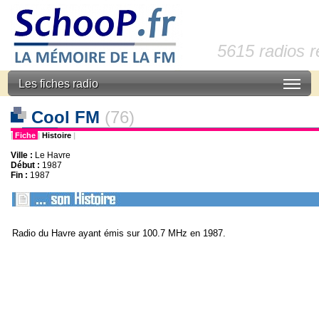
5615 radios 
Les fiches radio
Cool FM
(76)
|
Fiche
|
Histoire
|
Ville :
Le Havre
Début :
1987
Fin :
1987
Radio du Havre ayant émis sur 100.7 MHz en 1987.