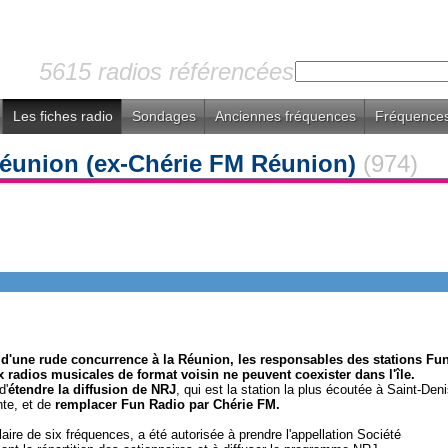
5615 radios référencées
Les fiches radio
Sondages
Anciennes fréquences
Fréquences
éunion (ex-Chérie FM Réunion)
(974)
s d'une rude concurrence à la Réunion, les responsables des stations Fu
 radios musicales de format voisin ne peuvent coexister dans l'île.
d'
étendre la diffusion de NRJ
, qui est la station la plus écoutée à Saint-Den
nte, et de
remplacer Fun Radio par Chérie FM.
laire de six fréquences, a été autorisée à prendre l'appellation Société