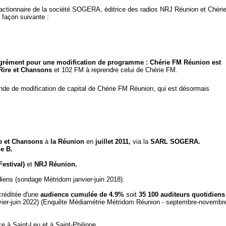
, actionnaire de la société SOGERA, éditrice des radios NRJ Réunion et Chéri
façon suivante :
grément pour une modification de programme : Chérie FM Réunion est
Rire et Chansons
et 102 FM à reprendre celui de Chérie FM.
de de modification de capital de Chérie FM Réunion, qui est désormais
e et Chansons
à
la Réunion
en
juillet 2011,
via la
SARL SOGERA.
e B.
Festival)
et
NRJ Réunion.
diens (sondage Métridom janvier-juin 2018).
créditée d'une
audience cumulée de 4.9%
soit
35 100 auditeurs quotidiens
anvier-juin 2022) (Enquête Médiamétrie Métridom Réunion - septembre-novembr
e à Saint-Leu et à Saint-Philippe.