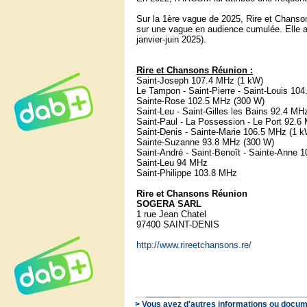
Sur la 1ère vague de 2025, Rire et Chans
sur une vague en audience cumulée. Elle at
janvier-juin 2025).
Rire et Chansons Réunion :
Saint-Joseph 107.4 MHz (1 kW)
Le Tampon - Saint-Pierre - Saint-Louis 10
Sainte-Rose 102.5 MHz (300 W)
Saint-Leu - Saint-Gilles les Bains 92.4 MH
Saint-Paul - La Possession - Le Port 92.6
Saint-Denis - Sainte-Marie 106.5 MHz (1 k
Sainte-Suzanne 93.8 MHz (300 W)
Saint-André - Saint-Benoît - Sainte-Anne 
Saint-Leu 94 MHz
Saint-Philippe 103.8 MHz
Rire et Chansons Réunion
SOGERA SARL
1 rue Jean Chatel
97400 SAINT-DENIS
http://www.rireetchansons.re/
> Vous avez d'autres informations ou docum