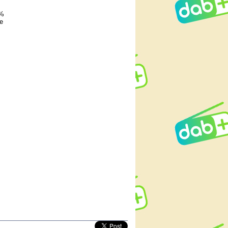
8%
ue