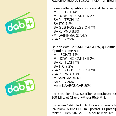
Radiophonique de l'Ocean Indien, en modifia
La nouvelle répartition du capital de la soci
- M. LECHAT 14%
- M. DOWLING-CARTER 2%
- SARL ITECH 4%
- SA ITC 7.2%
- SA SES POSSESSION 4%
- SARL PMB 8.8%
- M. SAINT-MARD 34%
- SA SPR 26%
De son côté, la
SARL SOGERA
, qui diffu
réparti comme suit :
- M. LECHAT 14%
- M. DOWLING-CARTER 2%
- SARL ITECH 4%
- SA ITC 7.2%
- SA SES POSSESSION 4%
- SARL PMB 8.8%
- M Saint-MARD 6%
- SA SPR 24%
- Mme KAABOUCHE 30%
En outre, les deux sociétés permuteront les
100 MHz et Chérie FM sur 95.5 MHz.
En février 1998, le CSA donne son aval à l
Réunion). Mario LECHAT portera sa partici
table : Julien SINIMALE à hauteur de 18