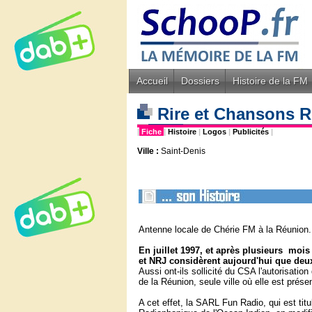
Accueil
Dossiers
Histoire de la FM
Rire et Chansons R
|
Fiche
|
Histoire
|
Logos
|
Publicités
|
Ville :
Saint-Denis
Antenne locale de Chérie FM à la Réunion.
En juillet 1997, et après plusieurs moi
et NRJ considèrent aujourd'hui que deux
Aussi ont-ils sollicité du CSA l'autorisation 
de la Réunion, seule ville où elle est prése
A cet effet, la SARL Fun Radio, qui est titu