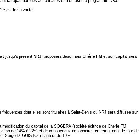
nt la répartition des actionnaires et à diffuser le programme NRJ.
été est la suivante :
sait jusqu'à présent
NRJ
, proposera désormais
Chérie FM
et son capital sera
 fréquences dont elles sont titulaires à Saint-Denis où NRJ sera diffusée sur
a modification du capital de la SOGERA (société éditrice de Chérie FM
pation de 14% à 22% et deux nouveaux actionnaires entreront dans le tour de
% et Serge DI GUISTO à hauteur de 10%.