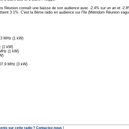
ons Réunion connaît une baisse de son audience avec -2.4% sur un an et -2.
teint 3.1%. C'est la 8ème radio en audience sur l'île (Métridom Réunion vag
4.3 MHz (1 kW)
z (1 kW)
 MHz (1 kW)
W)
107.9 MHz (3 kW)
ents sur cette radio ? Contactez-nous !