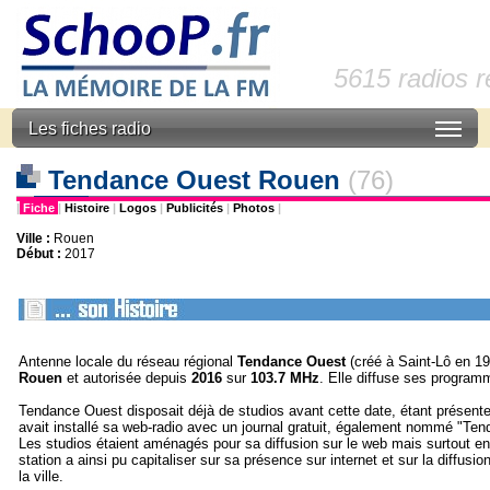
5615 radios 
Les fiches radio
Tendance Ouest Rouen
(76)
|
Fiche
|
Histoire
|
Logos
|
Publicités
|
Photos
|
Ville :
Rouen
Début :
2017
Antenne locale du réseau régional
Tendance Ouest
(créé à Saint-Lô en 1
Rouen
et autorisée depuis
2016
sur
103.7 MHz
. Elle diffuse ses program
Tendance Ouest disposait déjà de studios avant cette date, étant présente
avait installé sa web-radio avec un journal gratuit, également nommé "Ten
Les studios étaient aménagés pour sa diffusion sur le web mais surtout e
station a ainsi pu capitaliser sur sa présence sur internet et sur la diffu
la ville.