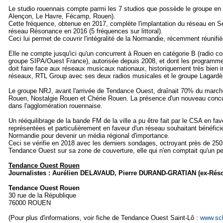
Le studio rouennais compte parmi les 7 studios que possède le groupe en
Alençon, Le Havre, Fécamp, Rouen).
Cette fréquence, obtenue en 2017, complète l'implantation du réseau en S
réseau Résonance en 2016 (5 fréquences sur littoral).
Ceci lui permet de couvrir l'intégralité de la Normandie, récemment réunifié
Elle ne compte jusqu'ici qu'un concurrent à Rouen en catégorie B (radio c
groupe SIPA/Ouest France), autorisée depuis 2008, et dont les programmes
doit faire face aux réseaux musicaux nationaux, historiquement très bien
réseaux, RTL Group avec ses deux radios musicales et le groupe Lagardè
Le groupe NRJ, avant l'arrivée de Tendance Ouest, draînait 70% du marché 
Rouen, Nostalgie Rouen et Chérie Rouen. La présence d'un nouveau concur
dans l'agglomération rouennaise.
Un rééquilibrage de la bande FM de la ville a pu être fait par le CSA en fa
représentées et particulièrement en faveur d'un réseau souhaitant bénéficie
Normandie pour devenir un média régional d'importance.
Ceci se vérifie en 2018 avec les derniers sondages, octroyant près de 250
Tendance Ouest sur sa zone de couverture, elle qui n'en comptait qu'un p
Tendance Ouest Rouen
Journalistes : Aurélien DELAVAUD, Pierre DURAND-GRATIAN (ex-Rés
Tendance Ouest Rouen
30 rue de la République
76000 ROUEN
(Pour plus d'informations, voir fiche de Tendance Ouest Saint-Lô :
www.sch