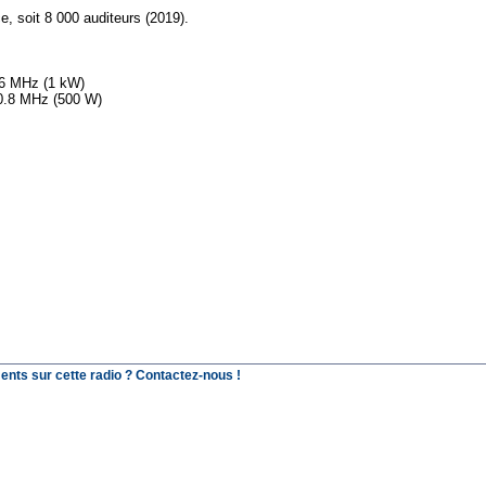
e, soit 8 000 auditeurs (2019).
.6 MHz (1 kW)
00.8 MHz (500 W)
ents sur cette radio ? Contactez-nous !