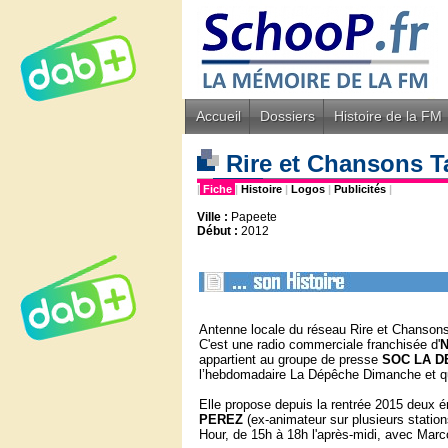
Accueil
Dossiers
Histoire de la FM
Rire et Chansons T
|
Fiche
|
Histoire
|
Logos
|
Publicités
|
Ville :
Papeete
Début :
2012
Antenne locale du réseau Rire et Chansons 
C'est une radio commerciale franchisée d'
appartient au
groupe de presse
SOC LA D
l’hebdomadaire La Dépêche Dimanche et q
Elle propose depuis la rentrée 2015 deux é
PEREZ
(ex-animateur sur plusieurs station
Hour, de 15h à 18h l'après-midi, avec Marco