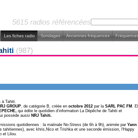
5615 radios référencées
Les fiches radio
Sondages
Anciennes fréquences
Fréquences
ahiti
(987)
à Tahiti.
NRJ GROUP
, de catégorie B, créée en
octobre 2012
par la
SARL PAC FM
. E
EPECHE,
qui édite le quotidien d’information La Dépêche de Tahiti et
ui possède aussi
NRJ Tahiti.
missions quotidiennes : la matinale No-Stress (de 6h à 9h), animée par
Yann
s tahitiennes), avec khris,Nico et Trishka et une seconde émission, l'Happy
 et Lilou.