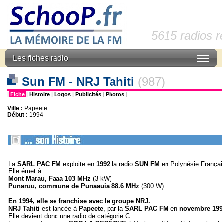
5615 radios 
Les fiches radio
Sun FM - NRJ Tahiti
(987)
|
Fiche
|
Histoire
|
Logos
|
Publicités
|
Photos
|
Ville :
Papeete
Début :
1994
La
SARL PAC FM
exploite en
1992
la radio
SUN FM
en Polynésie Françai
Elle émet à :
Mont Marau, Faaa 103 MHz
(3 kW)
Punaruu, commune de Punaauia 88.6 MHz
(300 W)
En 1994, elle se franchise avec le groupe
NRJ.
NRJ Tahiti
est lancée à
Papeete
, par la
SARL PAC FM
en
novembre 199
Elle devient donc une radio de catégorie C.