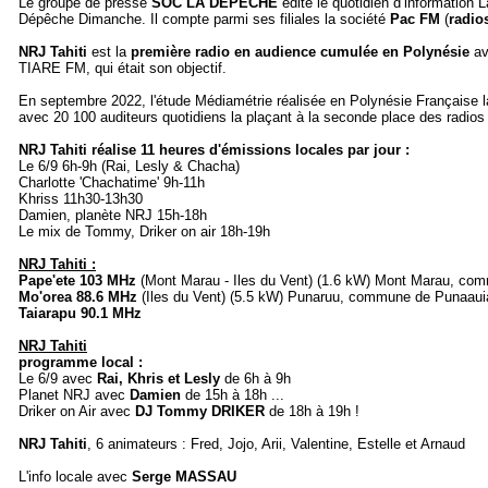
Le groupe de presse
SOC LA DEPECHE
édite le quotidien d’information 
Dépêche Dimanche. Il compte parmi ses filiales la société
Pac FM
(
radio
NRJ Tahiti
est la
première radio en audience cumulée en Polynésie
av
TIARE FM, qui était son objectif.
En septembre 2022, l'étude Médiamétrie réalisée en Polynésie Française 
avec 20 100 auditeurs quotidiens la plaçant à la seconde place des radios
NRJ Tahiti réalise 11 heures d'émissions locales par jour :
Le 6/9 6h-9h (Rai, Lesly & Chacha)
Charlotte 'Chachatime' 9h-11h
Khriss 11h30-13h30
Damien, planète NRJ 15h-18h
Le mix de Tommy, Driker on air 18h-19h
NRJ Tahiti :
Pape'ete 103 MHz
(Mont Marau - Iles du Vent) (1.6 kW) Mont Marau, com
Mo'orea 88.6 MHz
(Iles du Vent) (5.5 kW) Punaruu, commune de Punaaui
Taiarapu 90.1 MHz
NRJ Tahiti
programme local :
Le 6/9 avec
Rai, Khris et Lesly
de 6h à 9h
Planet NRJ avec
Damien
de 15h à 18h
...
Driker on Air avec
DJ Tommy DRIKER
de 18h à 19h !
NRJ Tahiti
, 6 animateurs : Fred, Jojo, Arii, Valentine, Estelle et Arnaud
L'info locale avec
Serge MASSAU