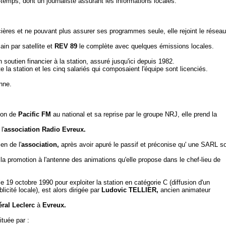
temps, dont un journaliste assurant les informations locales.
ncières et ne pouvant plus assurer ses programmes seule, elle rejoint le réseau
in par satellite et
REV
89
le complète avec quelques émissions locales.
 soutien financier à la station, assuré jusqu'ici depuis 1982.
 station et les cinq salariés qui composaient l'équipe sont licenciés.
nne.
ion de
Pacific FM
au national et sa reprise par le groupe NRJ, elle prend la
l'
association Radio Evreux.
n de l'
association,
après avoir apuré le passif et préconise qu'
une SARL so
e la promotion à l'antenne des animations qu'elle propose dans le chef-lieu de
le 19 octobre 1990 pour exploiter la station en catégorie C (diffusion d'un
cité locale), est alors dirigée par
Ludovic TELLIER,
ancien animateur
éral Leclerc
à
Evreux.
tuée par :