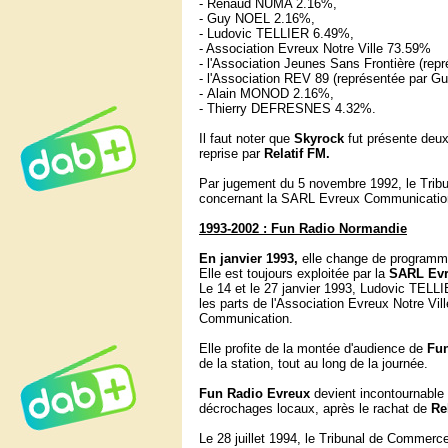
- Renaud NUMA 2.16%,
- Guy NOEL 2.16%,
- Ludovic TELLIER 6.49%,
- Association Evreux Notre Ville 73.59%
- l'Association Jeunes Sans Frontière (re
- l'Association REV 89 (représentée par G
- Alain MONOD 2.16%,
- Thierry DEFRESNES 4.32%.
Il faut noter que
Skyrock
fut présente deu
reprise par
Relatif FM.
Par jugement du 5 novembre 1992, le Trib
concernant la SARL Evreux Communicatio
1993-2002 : Fun Radio Normandie
En janvier 1993,
elle change de programme
Elle est toujours exploitée par la
SARL Evr
Le 14 et le 27 janvier 1993, Ludovic TEL
les parts de l'Association Evreux Notre Vil
Communication.
Elle profite de la montée d'audience de
Fun
de la station, tout au long de la journée.
Fun Radio Evreux
devient incontournable s
décrochages locaux, après le rachat de
Re
Le 28 juillet 1994, le Tribunal de Commerc