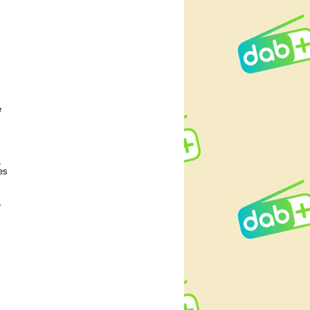
e
,
es
.