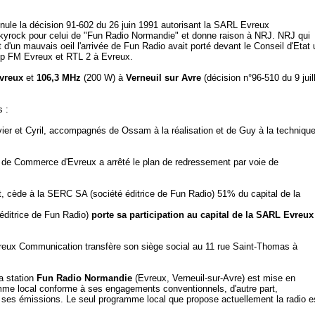
nule la décision 91-602 du 26 juin 1991 autorisant la SARL Evreux
rock pour celui de "Fun Radio Normandie" et donne raison à NRJ. NRJ qui
 d'un mauvais oeil l'arrivée de Fun Radio avait porté devant le Conseil d'Etat 
op FM Evreux et RTL 2 à Evreux.
vreux
et
106,3 MHz
(200 W) à
Verneuil sur Avre
(décision n°96-510 du 9 juil
s :
ier et Cyril, accompagnés de Ossam à la réalisation et de Guy à la techniqu
al de Commerce d'Evreux a arrêté le plan de redressement par voie de
t, cède à la SERC SA (société éditrice de Fun Radio) 51% du capital de la
éditrice de Fun Radio)
porte sa participation au capital de la
SARL Evreux
eux Communication transfère son siège social au 11 rue Saint-Thomas à
la station
Fun Radio Normandie
(Evreux, Verneuil-sur-Avre) est mise en
amme local conforme à ses engagements conventionnels, d'autre part,
 de ses émissions. Le seul programme local que propose actuellement la radio e