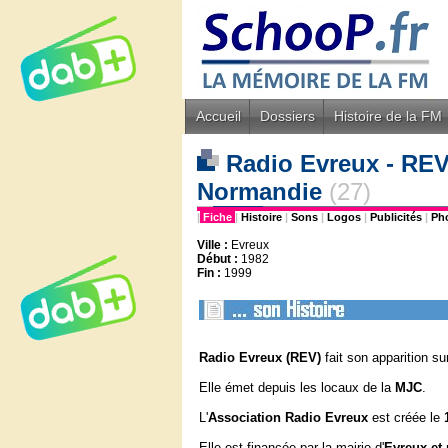
Accueil
Dossiers
Histoire de la FM
Radio Evreux - REV 
Normandie
(27)
|
Fiche
|
Histoire
|
Sons
|
Logos
|
Publicités
|
Ph
Ville :
Evreux
Début :
1982
Fin :
1999
Radio Evreux
(REV)
fait son apparition sur
Elle émet depuis les locaux de la
MJC
.
L'
Association Radio Evreux
est créée le
Elle est financée par la mairie d'
Evreux et