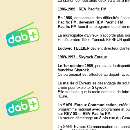
La station compte alors deux salariés à mi-
1986-1989 : REV Pacific FM
En 1986
, connaissant des difficultés fina
Pacific FM
, devenant
REV Pacific FM
.
Pacific FM
fournit un programme clef en ma
La municipalité d'Evreux n'accorde plus son
En décembre 1987, Yannick KEREUN quitte la
Ludovic
TELLIER
devient directeur d'ante
1989-1993 : Skyrock Evreux
Le 1er octobre 1989
, peu avant la disparit
franchise
Skyrock.
Ce partenariat est effectué au départ, avec 
La
mairie d'Evreux
se désengage du soutie
créée
pour exploiter
Skyrock
.
Elle souhaite que la radio continue de fair
l'Eure.
La
SARL Evreux Communication
, créée 
programme national avec programme et publi
sur
REV 89
et
REV Pacific FM.
La station déménage au
8 bis rue du Gén
La SARL Evreux Communication est consti