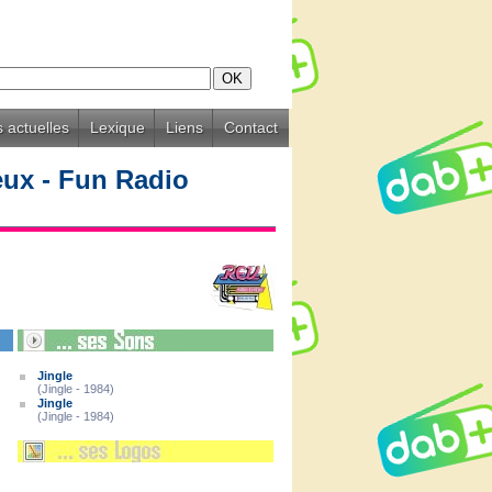
 actuelles
Lexique
Liens
Contact
eux - Fun Radio
Jingle
(Jingle - 1984)
Jingle
(Jingle - 1984)