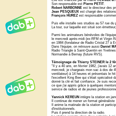
Son responsable est
Pierre PETIT
.
Robert NARBONNE
est le directeur des 
Jean PESQUEUX
est chargé des relations
François HUREZ
est responsable commer
Puis elle installe ses studios au 57 rue d
La tour, sur laquelle est situé son émetteur
Parmi les animateurs bénévoles de l'équipe
le mercredi après-midi (ex-RFM et Virgin
en 1984 (fondateur de Radio Cristal 27 à E
Dans l'équipe, on retrouve aussi
Daniel M
Radio Triangle à Saint-Quentin en Yvelines 
Normandie à Bernay (future RVS).
Témoignage de Thierry STEINER le 2 fév
"Il y a 40 ans, en février 1982, j'avais 1
mercredi, je chargeais mon sac à dos de 45 
ventilateur) à 14 heures et présentais le hi
l'excellent King Bee qui s'était spécialisé 
donné la clé et fait confiance. Je suis rec
ce que j'ai appris grâce à quelques mentors
service de radios et de jeunes professionn
Yannick KEREUN
intègre la station en j
Il continue de mener un format généraliste 
Il anime la matinale de la station et parti
d'institutionnels.
Puis il prend la direction de la radio.