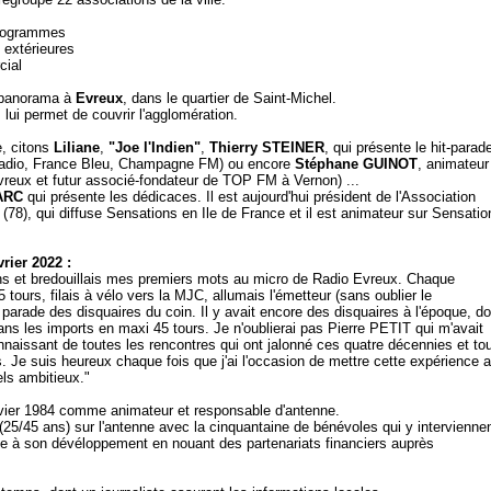
programmes
 extérieures
cial
u panorama
à
Evreux
, dans le quartier de Saint-Michel.
, lui permet de couvrir l'agglomération.
, citons
Liliane
,
"Joe l'Indien"
,
Thierry STEINER
, qui présente le hit-parad
 Radio, France Bleu, Champagne FM) ou encore
Stéphane GUINOT
, animateur
vreux et futur associé-fondateur de TOP FM à Vernon) ...
ARC
qui présente les dédicaces. Il est aujourd'hui président de l'Association
(78), qui diffuse Sensations en Ile de France et il est animateur sur Sensatio
rier 2022 :
2 ans et bredouillais mes premiers mots au micro de Radio Evreux. Chaque
tours, filais à vélo vers la MJC, allumais l'émetteur (sans oublier le
t parade des disquaires du coin. Il y avait encore des disquaires à l'époque, do
dans les imports en maxi 45 tours. Je n'oublierai pas Pierre PETIT qui m'avait
onnaissant de toutes les rencontres qui ont jalonné ces quatre décennies et to
. Je suis heureux chaque fois que j'ai l'occasion de mettre cette expérience 
els ambitieux."
anvier 1984 comme animateur et responsable d'antenne.
(25/45 ans) sur l'antenne avec la cinquantaine de bénévoles qui y interviennen
cipe à son dévéloppement en nouant des partenariats financiers auprès