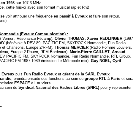
 en 1998
sur 107.3 MHz.
ce, cette fois-ci avec son format musical rap et RnB.
se voir attribuer une fréquence
en passif à Evreux
et faire son retour,
ris).
o Normandie (Evreux Communication) :
e 2 Vernon, Résonance Fécamp),
Olivier THOMAS, Xavier REDLINGER
(1997
RAY
(bénévole à REV 89, PACIFIC FM, SKYROCK Normandie, Fun Radio
e et Chansons, Europe 2/RFM),
Thomas MERCIER
(Radio Pomme Louviers,
bleau, Europe 2 Rouen, RFM Bordeaux),
Marie-
Pierre
CAILLET
,
Arnaud
EV PACIFIC FM, SKYROCK Normandie, Fun Radio Normandie, RTL Group,
ACIFIC FM 1987-1989 émission Le Métropole mix),
Guy NOEL, Cyril
 Evreux
puis
Fun Radio Evreux
et
gérant de la SARL Evreux
mandie
, prendra ensuite des fonctions au sein du
groupe RTL à Paris
et ser
ociative
ESPACE
à
Louviers.
 au sein du
Syndicat National des Radios Libres (SNRL)
pour y représenter
L