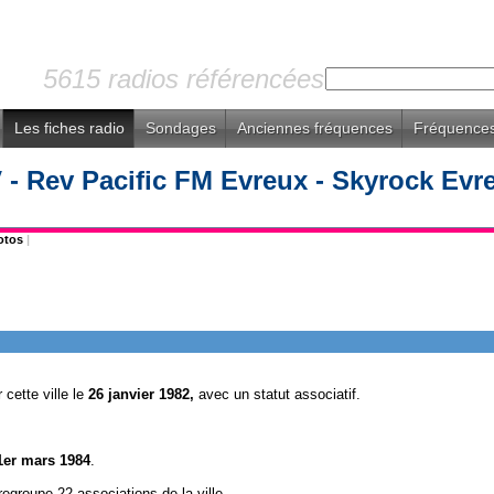
5615 radios référencées
Les fiches radio
Sondages
Anciennes fréquences
Fréquences
- Rev Pacific FM Evreux - Skyrock Evr
otos
|
 cette ville le
26
janvier 1982,
avec un statut associatif.
1er mars 1984
.
regroupe 22 associations de la ville.