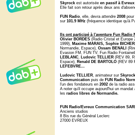
Skyrock
est autorisée
en passif à Evreux
Elle fait son retour après deux ans d'absen
FUN Radio
, elle, devra attendre
2008
pour 
sur
101.9 MHz
(fréquence identique qu'à Pa
Ils ont participé à l'aventure Fun Radi
Olivier BORDES
(Radio Cristal et Europ
1999),
Maxime MARAIS,
Sophie BICHE
Normandie, Espace),
Ossam BENALI
(Rir
Evasion FM, FUN TV, Fun Radio Fontaine
LEBLANC
,
Ludovic TELLIER
(REV 89, R
Espace),
Renald DE BARTOLO
(REV 89 P
LEFEBVRE...
Ludovic TELLIER
, animateur sur
Skyrock
Communication
puis de
FUN Radio Nor
l'un des fondateurs en
2002
de la radio ass
A noter qu'il occupe aujourd'hui un mandat
les
radios libres de Normandie.
FUN Radio/Evreux Communication SAR
Anciens studios
8 Bis rue du Général Leclerc
27000 EVREUX