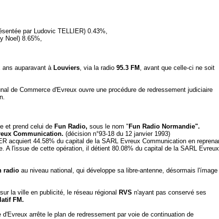
présentée par Ludovic TELLIER) 0.43%,
uy Noel) 8.65%,
x ans auparavant à
Louviers
, via la radio
95.3 FM
, avant que celle-ci ne soit
unal de Commerce d'Evreux ouvre une procédure de redressement judiciaire
n.
 et prend celui de
Fun Radio,
sous le nom "
Fun Radio Normandie".
eux Communication.
(décision n°93-18 du 12 janvier 1993)
LIER acquiert 44.58% du capital de la SARL Evreux Communication en reprena
le. A l'issue de cette opération, il détient 80.08% du capital de la SARL Evreux
 radio
au niveau national, qui développe sa libre-antenne, désormais l'ímage
ur la ville en publicité, le réseau régional
RVS
n'ayant pas conservé ses
latif FM.
e d'Evreux arrête le plan de redressement par voie de continuation de