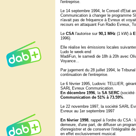
l'entreprise.
Le 14 septembre 1994, le Conseil d'Etat an
Communication à changer le programme Sky
n'avait pas de fréquence à Evreux et voyait
recours en attaquant Fun Radio Evreux, T
Le
CSA
l'autorise sur
90,1 MHz
(1 kW) à
E
1996).
Elle réalise les émissions locales suivante
Ludo le week-end
MadiFun, le samedi de 18h à 20h avec Oliv
Voyance...
Par jugement du 28 juillet 1994, le Tribun
continuation de l'entreprise.
Le 6 février 1995, Ludovic TELLIER, géran
SARL Evreux Communication.
En décembre 1996
, la
SA SERC
(société 
Communication de 51% à 73.59%
.
Le 22 novembre 1997, la société SARL Evr
Evreux au 1er septembre 1997
En février 1998
, rappel à l'ordre du CSA : 
demeure, d'une part, de diffuser un progr
d'enregistrer et de conserver l'intégralité
en effet exclusivement musical.