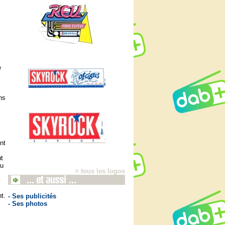
e
ns
nt
ut
au
> tous les logos
t.
- Ses publicités
- Ses photos