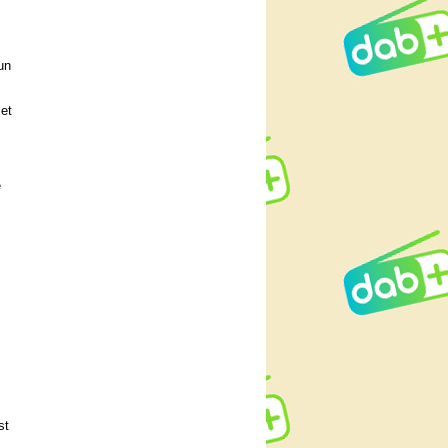
un
let
e
st