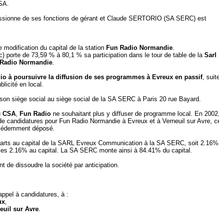
CSA.
issionne de ses fonctions de gérant et Claude SERTORIO (SA SERC) est
 modification du capital de la station
Fun Radio Normandie
.
c) porte de 73,59 % à 80,1 % sa participation dans le tour de table de la
Sarl
Radio Normandie
.
dio à poursuivre la diffusion de ses programmes à Evreux en passif
, suit
licité en local.
 son siège social au siège social de la SA SERC à Paris 20 rue Bayard.
u
CSA
,
Fun Radio
ne souhaitant plus y diffuser de programme local. En 2002
e candidatures pour Fun Radio Normandie à Evreux et à Verneuil sur Avre, c
écédemment déposé.
arts au capital de la SARL Evreux Communication à la SA SERC, soit 2.16%
es 2.16% au capital. La SA SERC monte ainsi à 84.41% du capital.
 de dissoudre la société par anticipation.
appel à candidatures, à :
ux
,
euil sur Avre
.