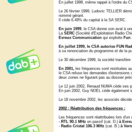
En juillet 1998, même rappel à l'ordre du 
Le 26 février 1999, Ludovic TELLIER dém
nommé gérant.
Il cède 6.49% du capital à la SA SERC.
En juin 1999
, le CSA donne son aval à une
La
SERC
(Société d'Exploitation Radio Chi
Evreux Communication
qui exploite
Fun 
En juillet 1999, le CSA autorise FUN Ra
à sa renonciation du programme et de la pub
Le 30 décembre 1999, la société transfère
En 2001,
les fréquences sont restituées a
le CSA refuse les demandes d'extensions d
deux zones ne figurant pas au dossier pr
Le 12 juin 2002, Renaud NUMA cède ses p
En juin 2002, Guy NOEL cède également s
Le 18 novembre 2002, les associés décident
2002 : Réattribution des fréquences :
Les fréquences sont réattribuées lors d'un 
- RTL 90.1 MHz
en passif (cat. D.)
à Evre
-
Radio Cristal 106.3 MHz
(cat. B.)
à Vern