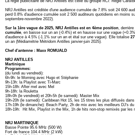
La régie publicitaire de NRJ Antilles est celle du groupe RCI: Régie Caraï
NRJ Antilles est créditée d'une audience cumulée de 7.8% soit 24 600 audit
perd 0.8% d'audience cumulée soit 2 500 auditeurs quotidiens en moins 
septembre-novembre 2022).
Sur la 1ère vague de 2025, NRJ Antilles est en 4ème position
, derrièr
cumulée
, en baisse sur un an (-0.4%) et en hausse sur une vague (+0.3%)
d'audience à 4.5% (-1.1% sur un an et étal sur une vague). Elle totalise
27
un an (Médiamétrie Métridom Antilles janvier-juin 2025).
Chef d'antenne : Maxx ROMUALD
NRJ ANTILLES
Martinique
Programmes:
(du lundi au vendredi):
6h-9h: le Morning avec Hugo et Stéphanie
9h-13h: la Playlist avec Ti-Marc
15h-18h: After mel avec Mel
9h-18h: la Rouletta
18h-0h (le vendredi) et 20h-5h (le samedi): Master Mix
19h-20h (le samedi): Caribbean Hot 15, les 15 titres les plus diffusés dans
17h-19h (le dimanche): Beach Party, 2h de mix avec les meilleurs DJ's d
18h-19h: Hit Mix, Playlist in the Mix, 1h de hits non-stop remixés par les 
NRJ MARTINIQUE
Basse Pointe 95.6 MHz (500 W)
Fort de france 104.4 MHz (2 kW)