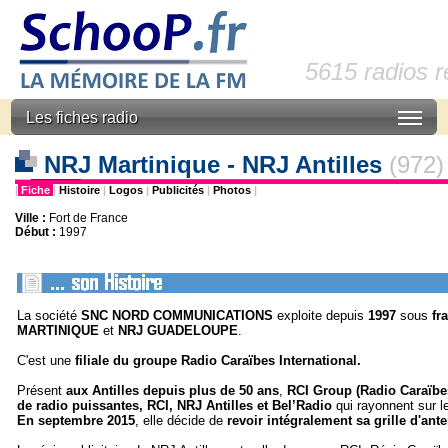
5615 radios 
Les fiches radio
NRJ Martinique - NRJ Antilles
(972)
|
Fiche
|
Histoire
|
Logos
|
Publicités
|
Photos
|
Ville :
Fort de France
Début :
1997
La société
SNC NORD COMMUNICATIONS
exploite depuis
1997
sous
fr
MARTINIQUE
et
NRJ GUADELOUPE
.
C'est une
filiale du groupe Radio Caraïbes International.
Présent
aux
Antilles depuis plus de 50 ans
,
RCI Group (Radio Caraïbes
de radio puissantes, RCI, NRJ Antilles et Bel’Radio
qui rayonnent sur 
En septembre 2015
, elle décide de
revoir intégralement sa grille d'ant