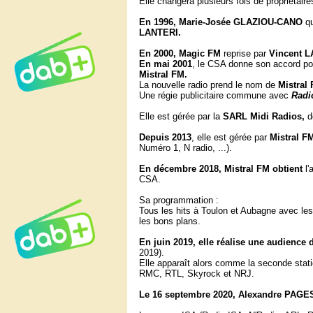
Elle changera plusieurs fois de propriétaire
En 1996, Marie-Josée GLAZIOU-CANO
qu
LANTERI.
En 2000, Magic FM
reprise par
Vincent L
En mai 2001
, le CSA donne son accord po
Mistral FM.
La nouvelle radio prend le nom de
Mistral
Une régie publicitaire commune avec
Radi
Elle est gérée par la
SARL Midi Radios,
d
Depuis 2013
, elle est gérée par
Mistral F
Numéro 1, N radio, ...).
En décembre 2018, Mistral FM obtient
l'
CSA.
Sa programmation :
Tous les hits à Toulon et Aubagne avec les 
les bons plans.
En juin 2019, elle réalise une audience 
2019).
Elle apparaît alors comme la seconde stati
RMC, RTL, Skyrock et NRJ.
Le 16 septembre 2020, Alexandre PAGE