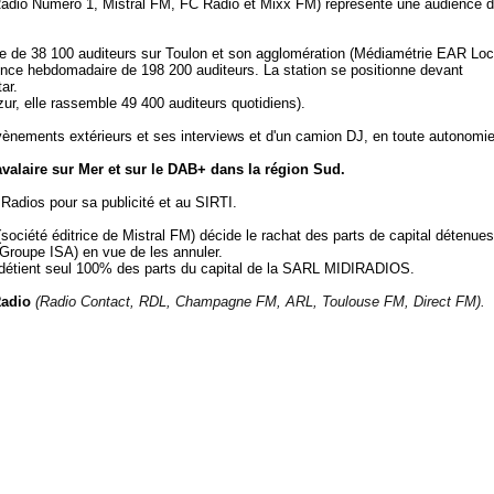
Radio Numéro 1, Mistral FM, FC Radio et Mixx FM) représente une audience 
ne de 38 100 auditeurs sur Toulon et son agglomération (Médiamétrie EAR Loc
ience hebdomadaire de 198 200 auditeurs.
La station se positionne devant
ar.
r, elle rassemble 49 400 auditeurs quotidiens).
vènements extérieurs et ses interviews et d'un camion DJ, en toute autonomie
valaire sur Mer et sur le DAB+ dans la région Sud.
Radios pour sa publicité et au SIRTI.
ciété éditrice de Mistral FM) décide le rachat des parts de capital détenues
Groupe ISA) en vue de les annuler.
détient seul 100% des parts du capital de la SARL MIDIRADIOS.
adio
(Radio Contact, RDL, Champagne FM, ARL, Toulouse FM, Direct FM).