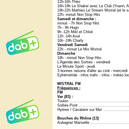
12h-16h Théo
16h-19h Le Shaker avec Le Club (Yoann, A
19h-22h Mathieu Le Stream Mistral (et le 
22h- minuit Non Stop Hits
Samedi et dimanche :
minuit - 7h Non Stop Hits
7h - 9h Hugo
9h -12h Mikl et Chloé
12h -14h Axel
16h -19h Charly
Vendredi Samedi
22h - minuit Le Mix Mistral
Dimanche
19h - minuit Non Stop Hits
L'Agenda des Sorties - vendredi
La Minute Sport - jeudi
3 bonnes raisons d'aller au ciné - mercredi
Ephéméride - infos trafic - infos - météo lo
MISTRAL FM
Fréquences :
FM
Var (83) :
Toulon .............................................
Solliès-Pont .......................................
Hyères / Cavalaire sur Mer ...................
Bouches du Rhône (13)
Aubagne/ Marseille ..............................