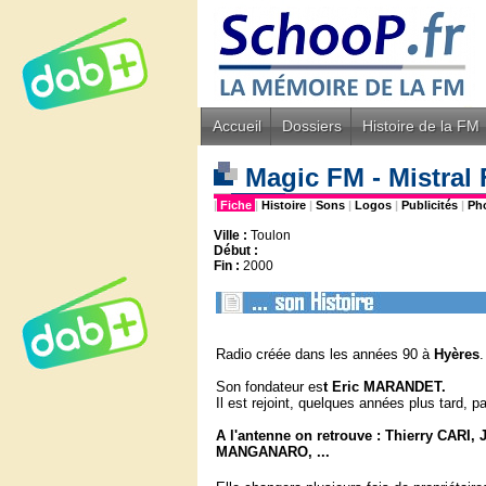
Accueil
Dossiers
Histoire de la FM
Magic FM - Mistral 
|
Fiche
|
Histoire
|
Sons
|
Logos
|
Publicités
|
Ph
Ville :
Toulon
Début :
Fin :
2000
Radio créée dans les années 90 à
Hyères
Son fondateur es
t Eric MARANDET.
Il est rejoint, quelques années plus tard, p
A l'antenne on retrouve : Thierry CAR
MANGANARO, ...