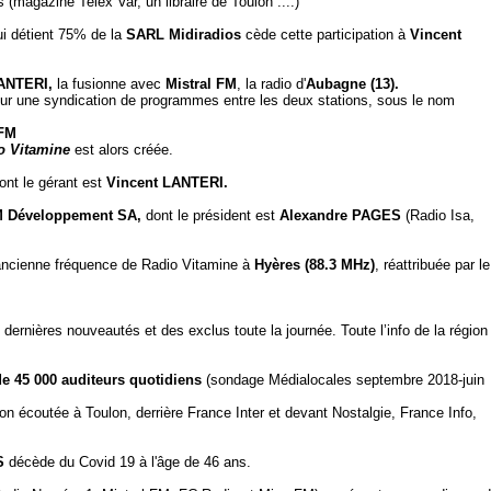
s (magazine Telex Var, un libraire de Toulon ....)
i détient 75% de la
SARL Midiradios
cède cette participation à
Vincent
ANTERI,
la fusionne avec
Mistral FM
, la radio d'
Aubagne (13).
ur une syndication de programmes entre les deux stations, sous le nom
FM
o Vitamine
est alors créée.
ont le gérant est
Vincent LANTERI.
M Développement SA,
dont le président est
Alexandre PAGES
(Radio Isa,
ancienne fréquence de Radio Vitamine à
Hyères (88.3 MHz)
, réattribuée par le
dernières nouveautés et des exclus toute la journée. Toute l’info de la région
de 45 000 auditeurs quotidiens
(sondage Médialocales septembre 2018-juin
on écoutée à Toulon, derrière France Inter et devant Nostalgie, France Info,
S
décède du Covid 19 à l'âge de 46 ans.