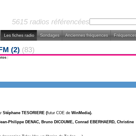
5615 radios référencées
Les fiches radio
Sondages
Anciennes fréquences
Fréquences
FM (2)
(83)
otos
|
.
ar
Stéphane TESORIERE (
futur COE de
WinMedia).
I, Jean-Philippe DENAC, Bruno DICOUME, Conrad EBERHAERD, Christine