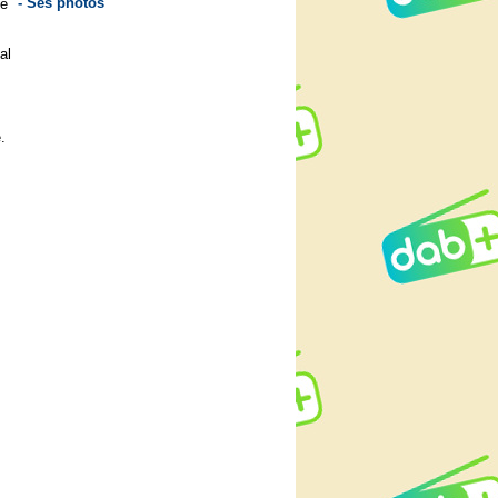
- Ses photos
de
al
.