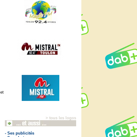
 et
> tous les logos
- Ses publicités