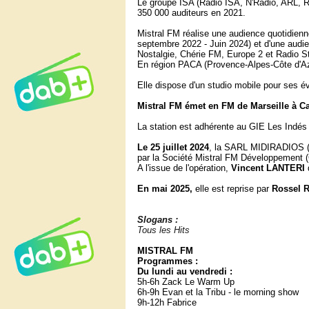
Le groupe ISA (Radio ISA, N'Radio, ARL, 
350 000 auditeurs en 2021.
Mistral FM réalise une audience quotidien
septembre 2022 - Juin 2024) et d'une aud
Nostalgie, Chérie FM, Europe 2 et Radio St
En région PACA (Provence-Alpes-Côte d'Azu
Elle dispose d'un studio mobile pour ses é
Mistral FM émet en FM de Marseille à Ca
La station est adhérente au GIE Les Indés 
Le 25 juillet 2024
, la SARL MIDIRADIOS (so
par la Société Mistral FM Développement (
A l'issue de l'opération,
Vincent LANTERI
En mai 2025,
elle est reprise par
Rossel R
Slogans :
Tous les Hits
MISTRAL FM
Programmes :
Du lundi au vendredi :
5h-6h Zack Le Warm Up
6h-9h Evan et la Tribu - le morning show
9h-12h Fabrice