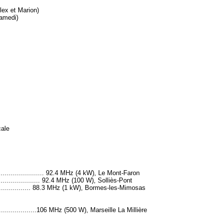
lex et Marion)
samedi)
cale
............................. 92.4 MHz (4 kW), Le Mont-Faron
......................... 92.4 MHz (100 W), Solliès-Pont
................... 88.3 MHz (1 kW), Bormes-les-Mimosas
......................106 MHz (500 W), Marseille La Millière