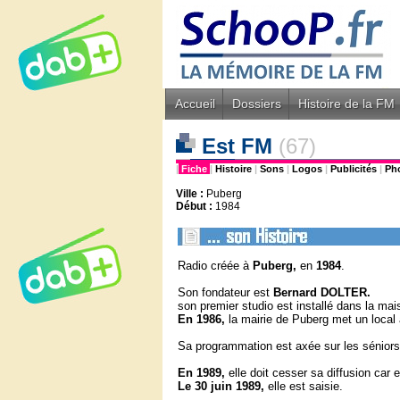
Accueil
Dossiers
Histoire de la FM
Est FM
(67)
|
Fiche
|
Histoire
|
Sons
|
Logos
|
Publicités
|
Ph
Ville :
Puberg
Début :
1984
Radio créée à
Puberg,
en
1984
.
Son fondateur est
Bernard DOLTER.
son premier studio est installé dans la mais
En 1986,
la mairie de Puberg met un local à
Sa programmation est axée sur les séniors
En 1989,
elle doit cesser sa diffusion car e
Le 30 juin 1989,
elle est saisie.