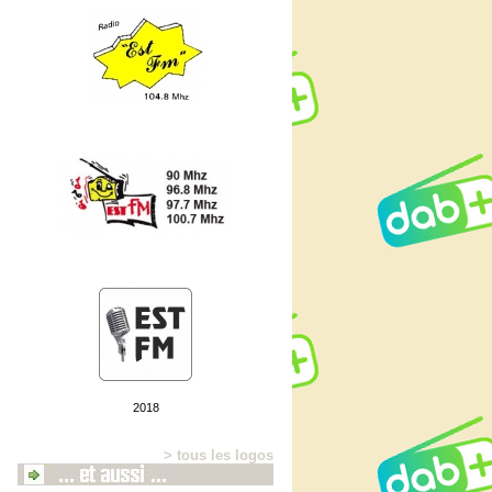
2018
> tous les logos