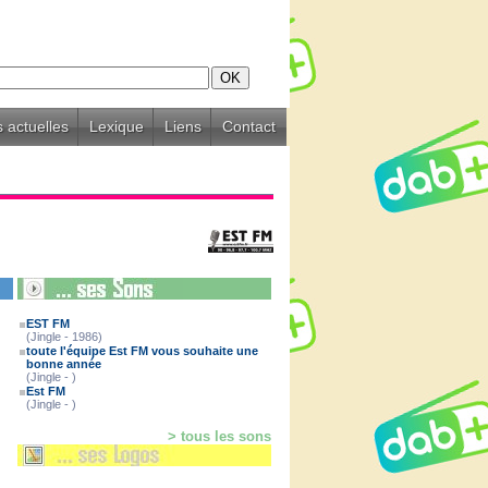
 actuelles
Lexique
Liens
Contact
EST FM
(Jingle - 1986)
toute l'équipe Est FM vous souhaite une
bonne année
(Jingle - )
Est FM
(Jingle - )
> tous les sons