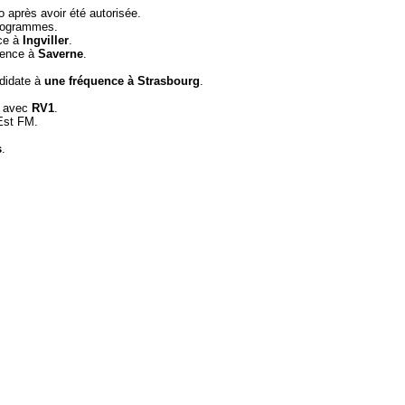
o après avoir été autorisée.
programmes.
nce à
Ingviller
.
quence à
Saverne
.
ndidate à
une fréquence à Strasbourg
.
e avec
RV1
.
Est FM.
s
.