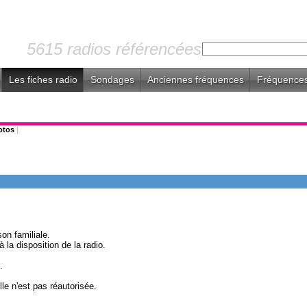
5615 radios référencées
Les fiches radio
Sondages
Anciennes fréquences
Fréquences
otos
|
on familiale.
 la disposition de la radio.
.
lle n'est pas réautorisée.