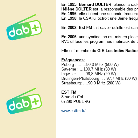
En 1995, Bernard DOLTER
relance la radi
Hélène DOLTER
est la responsable des 
En 1996
, elle obtient une seconde fréque
En 1998
, le CSA lui octroit une 3ème fré
En 2002, Est FM
fait savoir qu'elle est ca
En 2006,
une syndication est mis en plac
RV1 diffuse les programmes matinaux de 
Elle est membre du
GIE Les Indés Radio
Fréquences:
Puberg : .......90,0 MHz (500 W)
Saverne : ...100,7 MHz (50 W)
Ingwiller :..... 96,8 MHz (20 W)
Drulingen-Phalsbourg :. ..97,7 MHz (30 W)
Strasbourg: ....90,0 MHz (200 W)
EST FM
8 rue du Col
67290 PUBERG
www.estfm.fr/