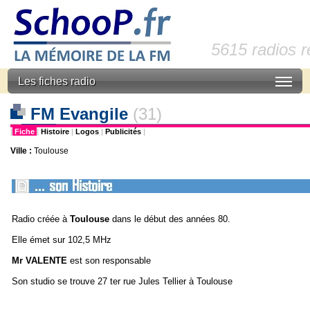
5615 radios 
Les fiches radio
FM Evangile
(31)
|
Fiche
|
Histoire
|
Logos
|
Publicités
|
Ville :
Toulouse
Radio créée à
Toulouse
dans le début des années 80.
Elle émet sur 102,5 MHz
Mr VALENTE
est son responsable
Son studio se trouve 27 ter rue Jules Tellier à Toulouse