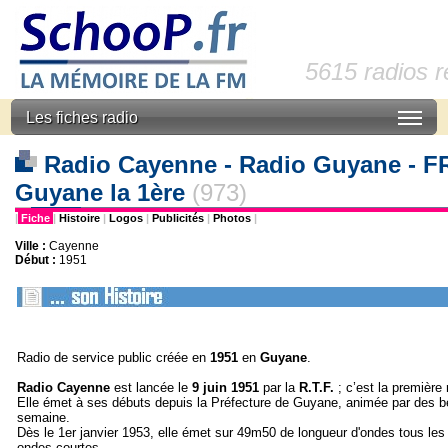
5615 radios 
Les fiches radio
Radio Cayenne - Radio Guyane - F
Guyane la 1ère
(973)
|
Fiche
|
Histoire
|
Logos
|
Publicités
|
Photos
|
Ville :
Cayenne
Début :
1951
Radio de service public créée en
1951
en
Guyane
.
Radio Cayenne
est lancée le
9 juin 1951
par la
R.T.F.
; c’est la première
Elle émet à ses débuts depuis la Préfecture de Guyane, animée par des b
semaine.
Dès le 1er janvier 1953, elle émet sur 49m50 de longueur d'ondes tous les 
ondes courtes.