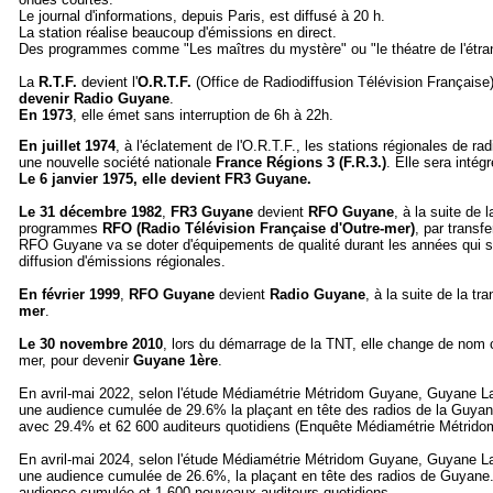
Le journal d'informations, depuis Paris, est diffusé à 20 h.
La station réalise beaucoup d'émissions en direct.
Des programmes comme "Les maîtres du mystère" ou "le théatre de l'étr
La
R.T.F.
devient l'
O.R.T.F.
(Office de Radiodiffusion Télévision Française
devenir Radio Guyane
.
En 1973
, elle émet sans interruption de 6h à 22h.
En juillet 1974
, à l'éclatement de l'O.R.T.F., les stations régionales de ra
une nouvelle société nationale
France Régions 3 (F.R.3.)
. Elle sera intég
Le 6 janvier 1975, elle devient FR3 Guyane.
Le 31 décembre 1982
,
FR3 Guyane
devient
RFO Guyane
, à la suite de 
programmes
RFO (Radio Télévision Française d'Outre-mer)
, par transf
RFO Guyane va se doter d'équipements de qualité durant les années qui sui
diffusion d'émissions régionales.
En février 1999
,
RFO Guyane
devient
Radio Guyane
, à la suite de la tr
mer
.
Le 30 novembre 2010
, lors du démarrage de la TNT, elle change de nom 
mer, pour devenir
Guyane 1ère
.
En avril-mai 2022, selon l'étude Médiamétrie Métridom Guyane, Guyane La 1
une audience cumulée de 29.6% la plaçant en tête des radios de la Guyane.
avec 29.4% et 62 600 auditeurs quotidiens (Enquête Médiamétrie Métrido
En avril-mai 2024, selon l'étude Médiamétrie Métridom Guyane, Guyane La 1
une audience cumulée de 26.6%, la plaçant en tête des radios de Guyane. 
audience cumulée et 1 600 nouveaux auditeurs quotidiens.