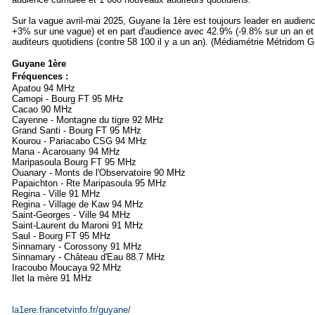
Sur la vague avril-mai 2025, Guyane la 1ère est toujours leader en audie
+3% sur une vague) et en part d'audience avec 42.9% (-9.8% sur un an et 
auditeurs quotidiens (contre 58 100 il y a un an). (Médiamétrie Métridom G
Guyane 1ère
Fréquences :
Apatou 94 MHz
Camopi - Bourg FT 95 MHz
Cacao 90 MHz
Cayenne - Montagne du tigre 92 MHz
Grand Santi - Bourg FT 95 MHz
Kourou - Pariacabo CSG 94 MHz
Mana - Acarouany 94 MHz
Maripasoula Bourg FT 95 MHz
Ouanary - Monts de l'Observatoire 90 MHz
Papaichton - Rte Maripasoula 95 MHz
Regina - Ville 91 MHz
Regina - Village de Kaw 94 MHz
Saint-Georges - Ville 94 MHz
Saint-Laurent du Maroni 91 MHz
Saul - Bourg FT 95 MHz
Sinnamary - Corossony 91 MHz
Sinnamary - Château d'Eau 88.7 MHz
Iracoubo Moucaya 92 MHz
Ilet la mère 91 MHz
la1ere.francetvinfo.fr/guyane/