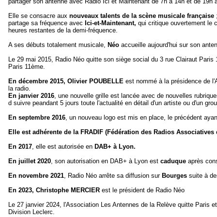
partager son antenne avec Radio Ici et Maintenant de 7h à 14h et de 19h 
Elle se consacre aux
nouveaux talents de la scène musicale française
;
partage sa fréquence avec
Ici-et-Maintenant,
qui critique ouvertement le 
heures restantes de la demi-fréquence.
A ses débuts totalement musicale,
Néo
accueille aujourd'hui sur son ant
Le 29 mai 2015, Radio Néo quitte son siège social du 3 rue Clairaut Paris
Paris 11ème.
En décembre 2015,
Olivier POUBELLE
est nommé à la présidence de l'A
la radio.
En janvier 2016
, une nouvelle grille est lancée avec de nouvelles rubriqu
d suivre peandant 5 jours toute l'actualité en détail d'un artiste ou d'un gr
En septembre 2016
, un nouveau logo est mis en place, le précédent aya
Elle est adhérente de la FRADIF (
Fédération des Radios Associatives d
En 2017
, elle est autorisée en
DAB+ à Lyon.
En juillet 2020
, son autorisation en DAB+ à Lyon est
caduque
après con
En novembre 2021
, Radio Néo arrête sa diffusion sur
Bourges
suite à de
En 2023, Christophe MERCIER
est le président de Radio Néo
Le 27 janvier 2024, l'Association Les Antennes de la Relève quitte Paris et 
Division Leclerc.