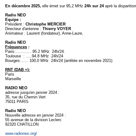
En décembre 2025,
elle émet sur 95,2 MHz
24h sur 24
aprè la disparitio
Radio NEO
Equipe :
Président :
Christophe MERCIER
Directeur d'antenne :
Thierry VOYER
Animateur : Laurent (fondateur), Anne-Laure,
Radio NEO
Fréquences
:
Paris:............. 95.2 MHz 24h/24.
Toulouse : .....94.8 MHz 24h/24
Bourges:...... 100,0 MHz 24h/24 (arrêtée en novembre 2021)
RNT (DAB +):
Paris
Marseille
RADIO NEO
adresse jusqu'en janvier 2024 :
35, rue du Chemin Vert
75011 PARIS
Radio NEO
Nouvelle adresse en janvier 2024 :
55 avenue de la division Leclerc
92320 CHATILLON
www.radioneo.org/