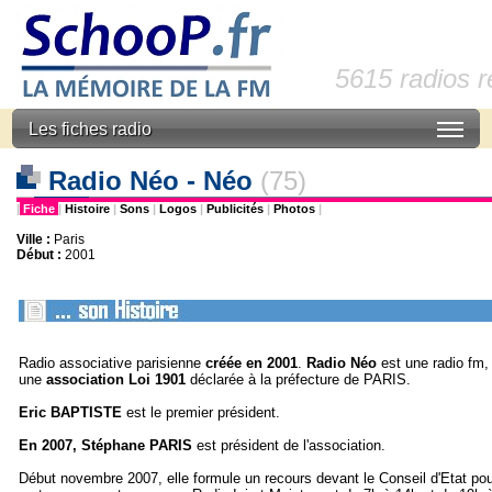
5615 radios 
Les fiches radio
Radio Néo - Néo
(75)
|
Fiche
|
Histoire
|
Sons
|
Logos
|
Publicités
|
Photos
|
Ville :
Paris
Début :
2001
Radio associative parisienne
créée en 2001
.
Radio Néo
est une radio fm, 
une
association Loi 1901
déclarée à la préfecture de PARIS.
Eric
BAPTISTE
est le premier président.
En 2007, Stéphane PARIS
est président de l'association.
Début novembre 2007, elle formule un recours devant le Conseil d'Etat pou