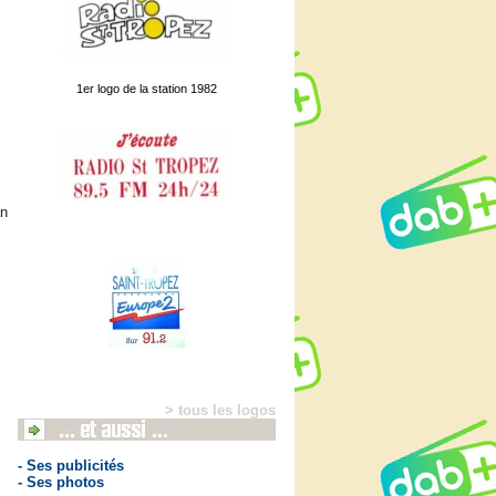
1er logo de la station 1982
an
> tous les logos
- Ses publicités
- Ses photos