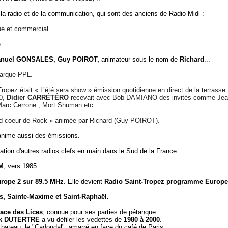
a radio et de la communication, qui sont des anciens de Radio Midi :
que et commercial
.
nuel GONSALES,
Guy POIROT,
animateur sous le nom de
Richard
...
 marque PPL.
ropez était « L’été sera show » émission quotidienne en direct de la terrasse
00,
Didier CARRÉTÉRO
recevait avec Bob DAMIANO des invités comme Je
 Marc Cerrone , Mort Shuman etc ..
ard coeur de Rock » animée par Richard (Guy POIROT).
nime aussi des émissions.
réation d'autres radios clefs en main dans le Sud de la France.
M
, vers 1985.
ope 2 sur 89.5 MHz
. Elle devient
Radio Saint-Tropez programme
Europe
us, Sainte-Maxime et Saint-Raphaël.
lace des Lices
, connue pour ses parties de pétanque.
ck DUTERTRE
a vu défiler les vedettes de
1980 à 2000
.
 bateau, le "Cadoudal", amarré en face du café de Paris.