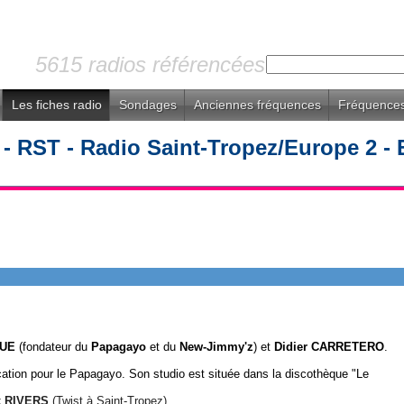
5615 radios référencées
Les fiches radio
Sondages
Anciennes fréquences
Fréquences
- RST - Radio Saint-Tropez/Europe 2 - 
GUE
(fondateur du
Papagayo
et du
New-Jimmy'z
) et
Didier CARRETERO
.
ation pour le Papagayo. Son studio est située dans la discothèque "Le
k RIVERS
(Twist à Saint-Tropez) ..