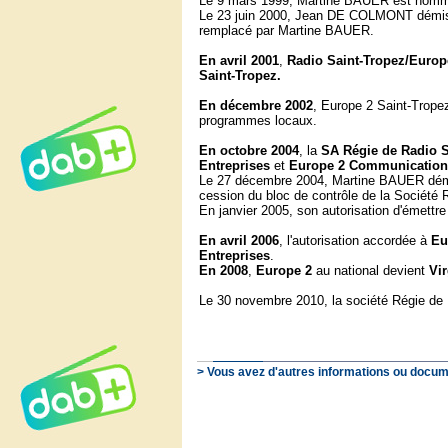
Le 9 mars 1999, Martine BAUER est nommée
Le 23 juin 2000, Jean DE COLMONT démissi
remplacé par Martine BAUER.
En
avril 2001
,
Radio Saint-Tropez/Europ
Saint-Tropez.
En décembre 2002
, Europe 2 Saint-Trope
programmes locaux.
En
octobre 2004
, la
SA Régie de Radio S
Entreprises
et
Europe 2 Communication
Le 27 décembre 2004, Martine BAUER démis
cession du bloc de contrôle de la Société 
En janvier 2005, son autorisation d'émettre
En
avril 2006
, l'autorisation accordée à
Eu
Entreprises
.
En 2008
,
Europe 2
au national devient
Vi
Le 30 novembre 2010, la société Régie de R
> Vous avez d'autres informations ou docum