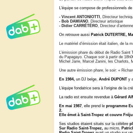
L'équipe se compose de professionnels de l
- Vinc
ent ANTONIOTTI
, Directeur techni
- Bob DAMIANO
, Directeur artistique
- Didier CARRÉTÉRO
, Directeur d’antenne
On retrouve aussi
Patrick
DUTERTRE,
Ma
Le matériel d’émission était italien, de la
L’émission phare du début de Radio Saint T
du Papagayo. Chaque soir à partir de 18h
Michel Jarre, Marcel Zanini, les Charlots,
Une autre émission phare, le soir: « Rich
En 1984,
un DJ belge,
André DUPONT
y a
L'équipe fondatrice sera à l'origine de la c
La radio est ensuite revendue à
Gérard
AI
En
mai 1987
, elle prend le
programme Eur
2.
Elle émet à Saint-Tropez et couvre Fréj
Ses studios étaient situés sur la célébre
p
Sur Radio Saint-Tropez,
au micro,
Patri
Radio Saint-Tropez
avait un studio sur un