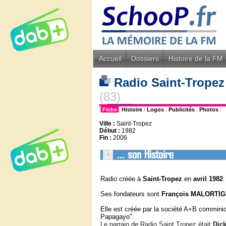
Accueil
Dossiers
Histoire de la FM
Radio Saint-Tropez 
(83)
|
Fiche
|
Histoire
|
Logos
|
Publicités
|
Photos
|
Ville :
Saint-Tropez
Début :
1982
Fin :
2006
Radio créée à
Saint-Tropez
en
avril 1982
.
Ses fondateurs sont
François MALORTI
Elle est créée par la société A+B comminic
Papagayo".
Le parrain de Radio Saint Tropez était
Dic