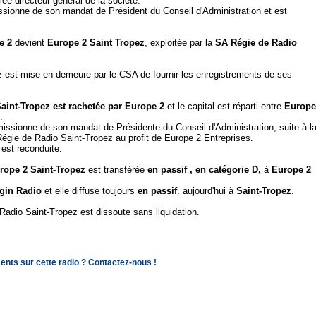
 directeur général de la société.
onne de son mandat de Président du Conseil d'Administration et est
e 2
devient
Europe 2 Saint Tropez
, exploitée par la
SA Régie de Radio
z est mise en demeure par le CSA de fournir les enregistrements de ses
aint-Tropez
est rachetée par
Europe 2
et le capital est réparti entre
Europe
.
sionne de son mandat de Présidente du Conseil d'Administration, suite à l
Régie de Radio Saint-Tropez au profit de Europe 2 Entreprises.
 est reconduite.
rope 2 Saint-Tropez
est transférée
en passif , en catégorie D,
à
Europe 2
rgin Radio
et elle diffuse toujours
en passif
. aujourd'hui à
Saint-Tropez
.
adio Saint-Tropez est dissoute sans liquidation.
ents sur cette radio ? Contactez-nous !