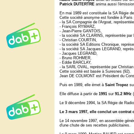
Patrick DUTERTRE
anima aussi l'émission
En mai 1989 est constituée la SA Régie de R
Cette société anonyme est fondée à Paris 
- la SA Compagnie de l'Argoat, représent
- François RYMARZ,
- Jean-Pierre GANTOIS,
- la société SA CLARINS, représentée par 
- Christian COURTIN,
- la société SA Editions Chronique, repré
- la société SA Jacques LEGRAND, repré
- Jacques LEGRAND,
- Bruno ROHMER,
- Eddie BARCLAY,
- la SARL OVAL, représentée par Chris
Cette société est basée à Suresnes (92).
Jean DE COLMONT est Président du Consei
Puis en 1989, elle émet à
Saint Tropez
su
Elle diffuse à partir de
1991
sur
91.2 MHz
(
Le 9 décembre 1994, la SA Régie de Radio 
Le 3 mars 1997, elle conclut un contrat d
Le 14 novembre 1997, en assemblée générale
d'une chute de ses recettes publicitaires.