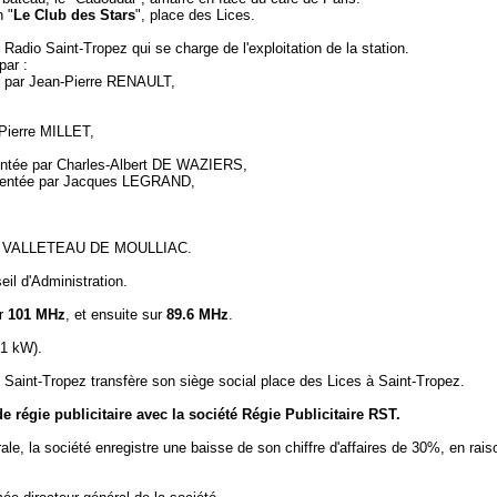
 "
Le Club des Stars
", place des Lices.
adio Saint-Tropez qui se charge de l'exploitation de la station.
par :
ée par Jean-Pierre RENAULT,
Pierre MILLET,
sentée par Charles-Albert DE WAZIERS,
sentée par Jacques LEGRAND,
tian VALLETEAU DE MOULLIAC.
l d'Administration.
r
101 MHz
, et ensuite sur
89.6 MHz
.
1 kW).
Saint-Tropez transfère son siège social place des Lices à Saint-Tropez.
e régie publicitaire avec la société Régie Publicitaire RST.
, la société enregistre une baisse de son chiffre d'affaires de 30%, en rais