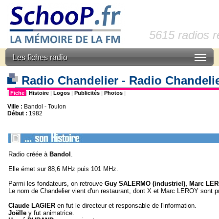
5615 radios 
Les fiches radio
Radio Chandelier - Radio Chandeli
|
Fiche
|
Histoire
|
Logos
|
Publicités
|
Photos
|
Ville :
Bandol - Toulon
Début :
1982
Radio créée à
Bandol
.
Elle émet sur 88,6 MHz puis 101 MHz.
Parmi les fondateurs, on retrouve
Guy SALERMO (industriel), Marc LEROY 
Le nom de Chandelier vient d'un restaurant, dont X et Marc LEROY sont pr
Claude LAGIER
en fut le directeur et responsable de l'information.
Joëlle
y fut animatrice.