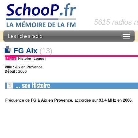
5615 radios 
Les fiches radio
FG Aix
(13)
|
Fiche
|
Histoire
|
Logos
|
Ville :
Aix en Provence
Début :
2006
Fréquence de
FG
à
Aix en Provence
, accordée sur
93.4 MHz
en
2006.