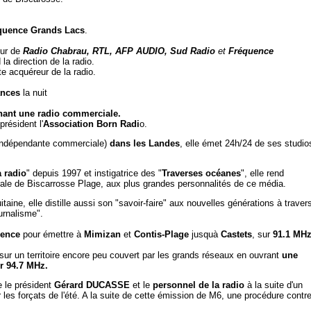
uence Grands Lacs
.
eur de
Radio
Chabrau, RTL, AFP AUDIO, Sud Radio
et
Fréquence
la direction de la radio.
 acquéreur de la radio.
nces
la nuit
nant une radio commerciale.
président l'
A
ssociation Born Radi
o.
indépendante commerciale)
dans les Landes
, elle émet 24h/24 de ses studio
 radio
" depuis 1997 et instigatrice des "
Traverses océanes
", elle rend
le de Biscarrosse Plage, aux plus grandes personnalités de ce média.
taine, elle distille aussi son "savoir-faire" aux nouvelles générations à traver
ournalisme".
uence
pour émettre à
Mimizan
et
Contis-Plage
jusquà
Castets
, sur
91.1 MHz
sur un territoire encore peu couvert par les grands réseaux en ouvrant
une
r 94.7 MHz.
e le président
Gérard DUCASSE
et le
personnel de la radio
à la suite d'un
les forçats de l'été. A la suite de cette émission de M6, une procédure contr