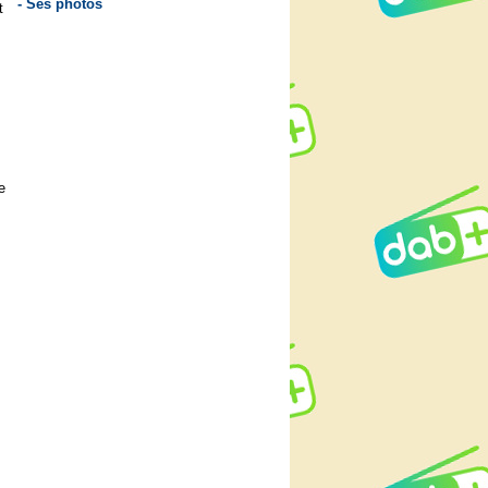
- Ses photos
t
e