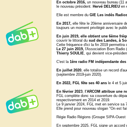
En octobre 2016,
un nouveau bureau (11 ad
le nouveau président.
Hervé DELRIEU
en e
Elle est membre du
GIE Les indés Radio
En 2017,
elle fête le 20ème anniversaire d
toujours un moment privilégié avec le public
En juin 2019, elle obtient une 6ème fré
couvrir le littoral du
sud des Landes, à So
Cette fréquence d'ici la fin 2019 permettra
Le 27 juin 2019,
l'Association Born Radio
Thierry SOULIE
, qui devient vice-présiden
C'est la
1ère radio FM indépendante des
En juillet 2020
, elle totalise un record d
(septembre 2019-juin 2020).
En 2022, FGL fête ses 40 ans
le 4 et 5 jui
En février 2023
,
l'ARCOM attribue une n
FGL complète donc sa couverture du dépa
respectivement en 2014 et 2019.
Le 9 janvier 2024, FGL met en service sa
Elle prend pour nouveau slogan "On est fait
Régie Radio Régions (Groupe SIPA-Ouest 
En septembre 2025, FGL signe un accord d