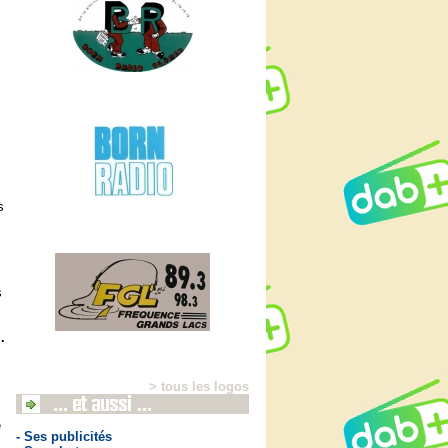
s
s
.
> tous les logos
e
- Ses publicités