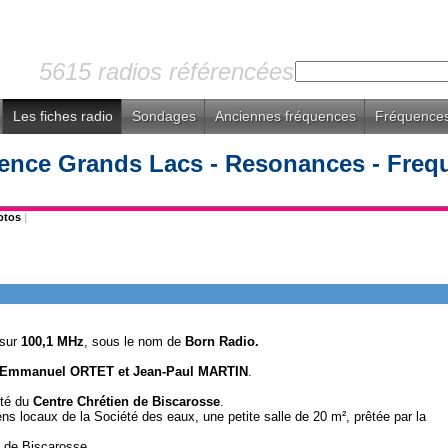
5615 radios référencées
Les fiches radio
Sondages
Anciennes fréquences
Fréquences
ence Grands Lacs - Resonances - Freq
otos
|
 sur
100,1 MHz
, sous le nom de
Born Radio.
Emmanuel ORTET et Jean-Paul MARTIN
.
ôté du
Centre Chrétien de Biscarosse
.
ns locaux de la Société des eaux, une petite salle de 20 m², prêtée par la
u de Biscarosse.