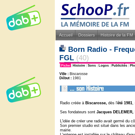
Accueil
Dossiers
Histoire de la FM
Born Radio - Frequ
FGL
(40)
|
Fiche
|
Histoire
|
Sons
|
Logos
|
Publicités
|
Ph
Ville :
Biscarosse
Début :
1981
Radio créée à
Biscarosse,
dès l'
été 1981
,
Ses fondateurs sont
Jacques DELEMER, 
L'idée de créer une radio avait germé du c
Son premier studio est situé dans les ancie
mairie.
L'antenne est installée sur le château d'ea