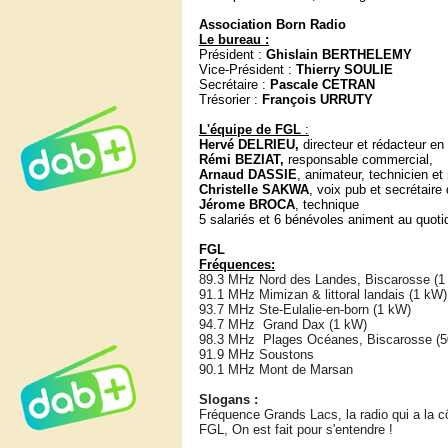
Association Born Radio
Le bureau :
Président :
Ghislain BERTHELEMY
Vice-Président :
Thierry SOULIE
Secrétaire :
Pascale CETRAN
Trésorier :
François URRUTY
L'équipe de FGL
:
Hervé DELRIEU,
directeur et rédacteur en
Rémi BEZIAT,
responsable commercial,
Arnaud DASSIE
, animateur, technicien et 
Christelle SAKWA
, voix pub et secrétaire 
Jérome BROCA
, technique
5 salariés et 6 bénévoles animent au quotid
FGL
Fréquences:
89.3 MHz Nord des Landes, Biscarosse (1
91.1 MHz Mimizan & littoral landais (1 kW)
93.7 MHz Ste-Eulalie-en-born (1 kW)
94.7 MHz Grand Dax (1 kW)
98.3 MHz Plages Océanes, Biscarosse (5
91.9 MHz Soustons
90.1 MHz Mont de Marsan
Slogans :
Fréquence Grands Lacs, la radio qui a la cô
FGL, On est fait pour s'entendre !