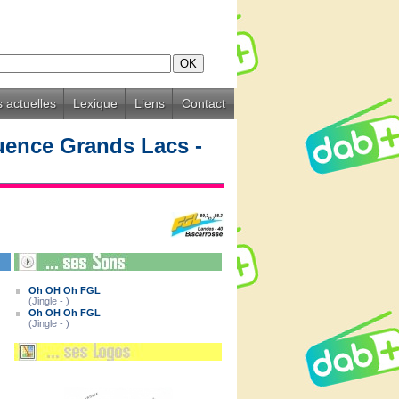
 actuelles
Lexique
Liens
Contact
uence Grands Lacs -
Oh OH Oh FGL
(Jingle - )
Oh OH Oh FGL
(Jingle - )