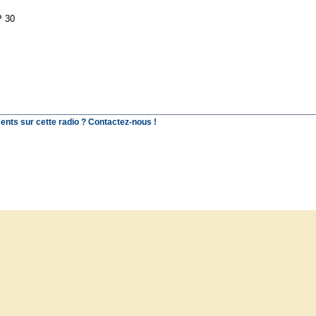
P 30
ents sur cette radio ? Contactez-nous !
© SchooP - 2000-2021 - Reproduction interdite sans autorisation