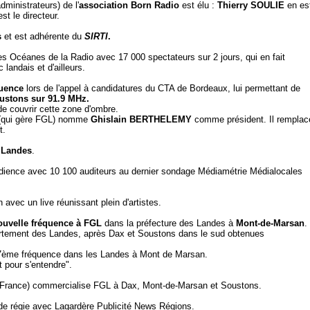
ministrateurs) de l'
association Born Radio
est élu :
Thierry SOULIE
en es
st le directeur.
s
et est adhérente du
SIRTI
.
es Océanes de la Radio avec 17 000 spectateurs sur 2 jours, qui en fait
 landais et d'ailleurs.
quence
lors de l'appel à candidatures du CTA de Bordeaux, lui permettant de
ustons sur 91.9 MHz.
 de couvrir cette zone d'ombre.
 (qui gère FGL) nomme
Ghislain BERTHELEMY
comme président. Il remplac
t.
 Landes
.
'audience avec 10 100 auditeurs au dernier sondage Médiamétrie Médialocales
n avec un live réunissant plein d'artistes.
ouvelle fréquence à FGL
dans la préfecture des Landes à
Mont-de-Marsan
.
rtement des Landes, après Dax et Soustons dans le sud obtenues
 7ème fréquence dans les Landes à Mont de Marsan.
 pour s'entendre".
France) commercialise FGL à Dax, Mont-de-Marsan et Soustons.
e régie avec Lagardère Publicité News Régions.