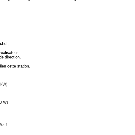
 chef,
réalisateur,
de direction,
ien cette station.
 kW)
0 W)
te !