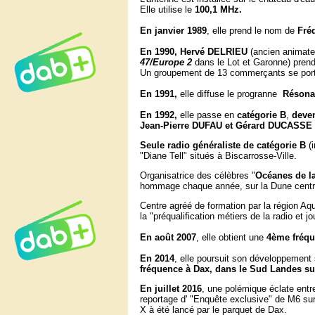
Elle utilise le
100,1 MHz.
En janvier 1989
, elle prend le nom de
Fréq
En 1990, Hervé DELRIEU
(ancien animat
47/Europe 2
dans le Lot et Garonne) prend 
Un groupement de 13 commerçants se porte
En 1991,
elle diffuse le progranne
Résona
En 1992,
elle passe en
catégorie B
,
deve
Jean-Pierre DUFAU et Gérard DUCASSE
Seule radio généraliste de catégorie B
(
"Diane Tell" situés à Biscarrosse-Ville.
Organisatrice des célèbres "
Océanes de la
hommage chaque année, sur la Dune centra
Centre agréé de formation par la région Aqui
la "préqualification métiers de la radio et j
En août 2007
, elle obtient une
4ème fréq
En 2014
, elle poursuit son développement 
fréquence à Dax, dans le Sud Landes su
En juillet 2016
, une polémique éclate entr
reportage d' "Enquête exclusive" de M6 sur 
X à été lancé par le parquet de Dax.