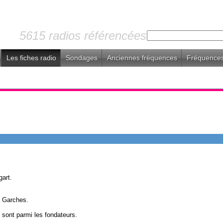
5615 radios référencées
Les fiches radio
Sondages
Anciennes fréquences
Fréquences
art.
à Garches.
L
sont parmi les fondateurs.