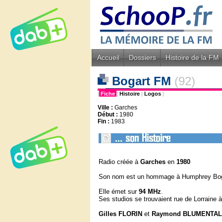
Accueil
Dossiers
Histoire de la FM
Bogart FM
(92)
|
Fiche
|
Histoire
|
Logos
|
Ville :
Garches
Début :
1980
Fin :
1983
Radio créée à
Garches
en
1980
Son nom est un hommage à Humphrey Bog
Elle émet sur
94 MHz
.
Ses studios se trouvaient rue de Lorraine 
Gilles FLORIN
et
Raymond BLUMENTA