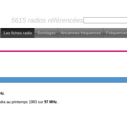
5615 radios référencées
Les fiches radio
Sondages
Anciennes fréquences
Fréquences
Hz
.
ndra au printemps 1983 sur
97 MHz
.