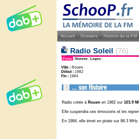
Accueil
Dossiers
Histoire de la FM
Radio Soleil
(76)
|
Fiche
|
Histoire
|
Logos
|
Ville :
Rouen
Début :
1982
Fin :
1984
Radio créée à
Rouen
en 1982 sur
103.9 M
Elle suspendra ses émissions et les repre
En 1984, elle émet en pirate sur 98.3 MHz.