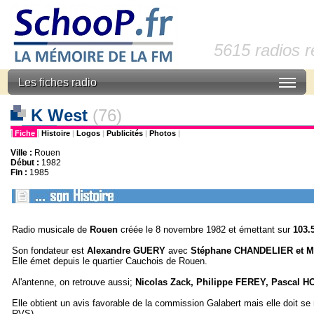
5615 radios 
Les fiches radio
K West
(76)
|
Fiche
|
Histoire
|
Logos
|
Publicités
|
Photos
|
Ville :
Rouen
Début :
1982
Fin :
1985
Radio musicale de
Rouen
créée le 8 novembre 1982 et émettant sur
103.
Son fondateur est
Alexandre GUERY
avec
Stéphane CHANDELIER et 
Elle émet depuis le quartier Cauchois de Rouen.
Al'antenne, on retrouve aussi;
Nicolas Zack, Philippe FEREY, Pascal H
Elle obtient un avis favorable de la commission Galabert mais elle doit se
RVS).