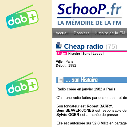
Accueil
Dossiers
Histoire de la FM
Cheap radio
(75)
|
Fiche
|
Histoire
|
Sons
|
Logos
|
Ville :
Paris
Début :
1982
Radio créée en janvier 1982 à
Paris
.
C'est une radio faites par des enfants et de
Son fondateur est
Robert BARRY.
Beni BEAVER-JONES
est responsable d
Sylvie OGER
est attachée de presse
Elle est autorisée sur
92,8 MHz
en partage