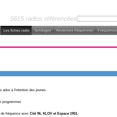
5615 radios référencées
Les fiches radio
Sondages
Anciennes fréquences
Fréquences
s ados à l'intention des jeunes.
es programmes
 de fréquence avec
Cité 96, KLOV et Espace 1901.