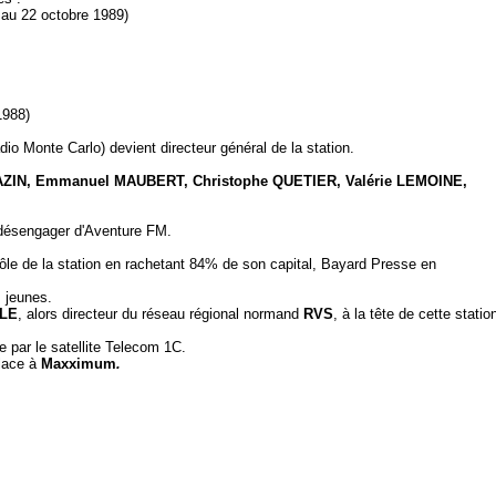
9 au 22 octobre 1989)
1988)
dio Monte Carlo) devient directeur général de la station.
AZIN, Emmanuel MAUBERT, Christophe QUETIER, Valérie LEMOINE,
 désengager d'Aventure FM.
rôle de la station en rachetant 84% de son capital, Bayard Presse en
s jeunes.
LLE
, alors directeur du réseau régional normand
RVS
, à la tête de cette statio
 par le satellite Telecom 1C.
lace à
Maxximum
.