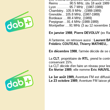
Reims ...........90.5 MHz, (du 18 août 198
Lyon .............95.7 MHz , (1987-1989)
Chambéry.. 105.9 MHz , (1988-1989)
Grenoble... 105.8 MHz, (1987-1989)
Bordeaux ....88.4 MHz, (1989)
Perpignan ...91.4 MHz (1988-1989)
Montpellier ....91 MHz (3 au 12 novembre 
En janvier 1988
,
Pierre DEVOLUY
(ex Ra
A l'antenne, on retrouve aussi :
Laurent B
Frédéric COUTEAU, Thierry MATHIEU,.
.
En décembre 1988
, l'armée décide de se
La
CLT
, propriétaire de
RTL
, prend le cont
conservant 15%.
La CLT décide d'en faire un réseau pour le
En février 1989
, elle nomme
Eric HAUVI
Le 1er août 1989,
Aventure FM est diffusée
Le 23 octobre 1989
, Aventure FM laisse p