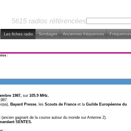
5615 radios référencées
Les fiches radio
Sondages
Anciennes fréquences
Fréquences
otos
|
embre 1987,
sur
105.9 MHz.
1987.
Sirpa),
Bayard Presse
, les
Scouts de France
et la
Guilde Européenne du
R
(ancien gagnant de la course autour du monde sur Antenne 2).
andant SENTES.
es :