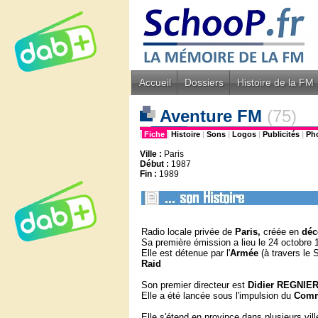
Accueil
Dossiers
Histoire de la FM
Aventure FM
(75)
|
Fiche
|
Histoire
|
Sons
|
Logos
|
Publicités
|
Ph
Ville :
Paris
Début :
1987
Fin :
1989
Radio locale privée de
Paris,
créée en
déc
Sa première émission a lieu le 24 octobre 
Elle est détenue par l'
Armée
(à travers le 
Raid
Son premier directeur est
Didier REGNIE
Elle a été lancée sous l'impulsion du
Comm
Elle s'étend en province dans plusieurs vill