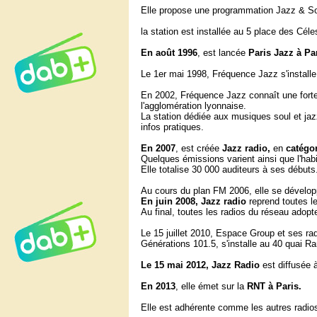
Elle propose une programmation Jazz & So
la station est installée au 5 place des Céle
En
août
1996
, est lancée
Paris Jazz à
Par
Le 1er mai 1998, Fréquence Jazz s'installe
En 2002, Fréquence Jazz connaît une fort
l'agglomération lyonnaise.
La station dédiée aux musiques soul et jaz
infos pratiques.
En
2007
, est créée
Jazz radio,
en
catégo
Quelques émissions varient ainsi que l'habi
Elle totalise 30 000 auditeurs à ses débuts
Au cours du plan FM 2006, elle se dévelo
En juin 2008,
Jazz radio
reprend toutes l
Au final, toutes les radios du réseau adop
Le 15 juillet 2010, Espace Group et ses r
Générations 101.5, s'installe au 40 quai 
Le 15 mai 2012, Jazz Radio
est diffusée
En
2013
, elle émet sur la
RNT à Paris.
Elle est adhérente comme les autres radio