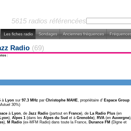
5615 radios référencées
Les fiches radio
Sondages
Anciennes fréquences
Fréquences
azz Radio
(69)
otos
|
6
à
Lyon
sur
97.3 MHz
par
Christophe MAHE
, propriétaire d'
Espace Group
 Mutuel 30%)
pace
à
Lyon
, de
Jazz Radio
(partout en
France
), de
La Radio Plus
(en
Lyon
),
Alpes 1
(dans les
Alpes du Sud
et à
Grenoble
),
RVA
(en
Auvergne
)
es
),
M Radio
(ex-MFM Radio) dans toute la France,
Durance FM
(Digne et