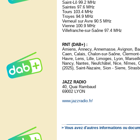
Saint-Lô 99.2 MHz
Saintes 97.6 MHz
Tours 103.4 MHz
Troyes 94.9 MHz
Verneuil sur Avre 90.5 MHz
Vienne 100.9 MHz
Villefranche-sur-Saône 97.4 MHz
RNT (DAB+) :
Amiens, Annecy, Annemasse, Avignon, Bagn
Caen, Calais, Chalon-sur-Saône, Clermont
Havre, Lens, Lille, Limoges, Lyon, Marsei
Nancy, Nantes, Neufchâtel, Nice, Nîmes, 
(2025), Saint-Nazaire, Sion - Sierre, Stras
JAZZ RADIO
40, Quai Rambaud
69002 LYON
www.jazzradio.fr/
> Vous avez d'autres informations ou docum