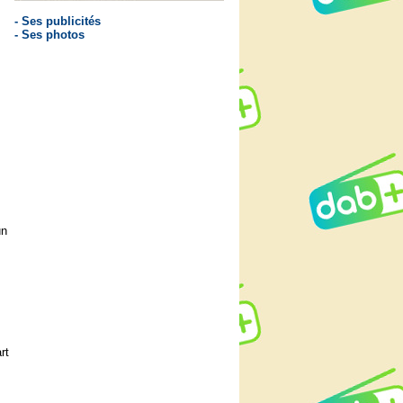
- Ses publicités
- Ses photos
un
rt