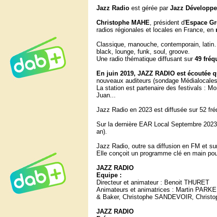
Jazz Radio
est gérée par
Jazz Développe
Christophe MAHE
, président d'
Espace G
radios régionales et locales en France, en
Classique, manouche, contemporain, lati
black, lounge, funk, soul, groove.
Une radio thématique diffusant sur
49 fréq
En juin 2019, JAZZ RADIO est écoutée q
nouveaux auditeurs (sondage Médialocales
La station est partenaire des festivals : M
Juan...
Jazz Radio en 2023 est diffusée sur 52 f
Sur la dernière EAR Local Septembre 2023
an).
Jazz Radio, outre sa diffusion en FM et s
Elle conçoit un programme clé en main po
JAZZ RADIO
Equipe :
Directeur et animateur : Benoit THURET
Animateurs et animatrices : Martin PA
& Baker, Christophe SANDEVOIR, Christop
JAZZ RADIO