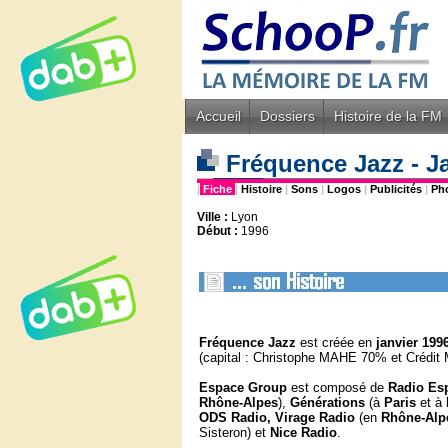
Accueil
Dossiers
Histoire de la FM
Fréquence Jazz - J
|
Fiche
|
Histoire
|
Sons
|
Logos
|
Publicités
|
Ph
Ville :
Lyon
Début :
1996
Fréquence Jazz
est créée en
janvier
199
(capital : Christophe MAHE 70% et Crédit
Espace Group
est composé de
Radio Es
Rhône-Alpes
),
Générations
(à
Paris
et à
ODS Radio,
Virage Radio
(en
Rhône-Alp
Sisteron) et
Nice Radio
.