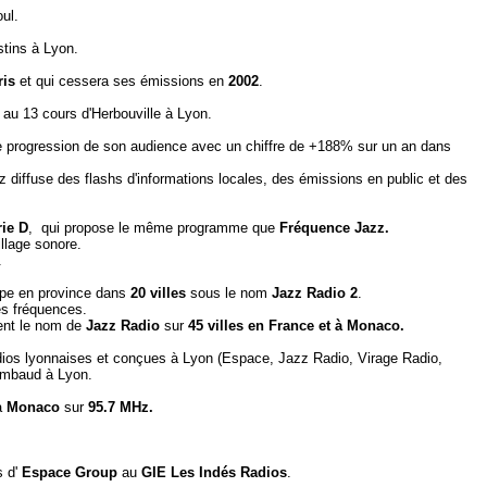
ul.
stins à Lyon.
is
et qui cessera ses émissions en
2002
.
 au 13 cours d'Herbouville à Lyon.
e progression de son audience avec un chiffre de +188% sur un an dans
z diffuse des flashs d'informations locales, des émissions en public et des
rie D
, qui propose le même programme que
Fréquence Jazz.
llage sonore.
.
ppe en province dans
20 villes
sous le nom
Jazz Radio 2
.
es fréquences.
tent le nom de
Jazz Radio
sur
45 villes en France et à Monaco.
adios lyonnaises et conçues à Lyon (Espace, Jazz Radio, Virage Radio,
Rambaud à Lyon.
 à
Monaco
sur
95.7 MHz.
s d'
Espace Group
au
GIE Les Indés Radios
.