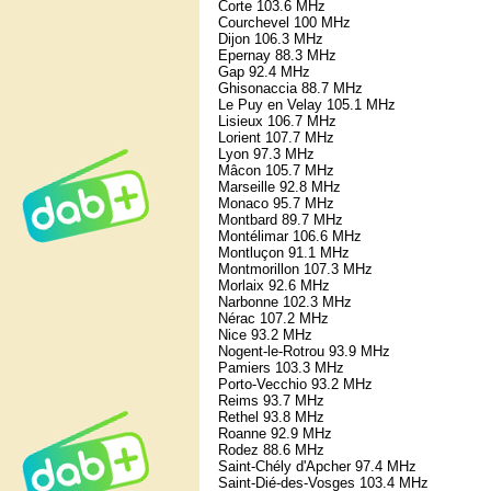
Corte 103.6 MHz
Courchevel 100 MHz
Dijon 106.3 MHz
Epernay 88.3 MHz
Gap 92.4 MHz
Ghisonaccia 88.7 MHz
Le Puy en Velay 105.1 MHz
Lisieux 106.7 MHz
Lorient 107.7 MHz
Lyon 97.3 MHz
Mâcon 105.7 MHz
Marseille 92.8 MHz
Monaco 95.7 MHz
Montbard 89.7 MHz
Montélimar 106.6 MHz
Montluçon 91.1 MHz
Montmorillon 107.3 MHz
Morlaix 92.6 MHz
Narbonne 102.3 MHz
Nérac 107.2 MHz
Nice 93.2 MHz
Nogent-le-Rotrou 93.9 MHz
Pamiers 103.3 MHz
Porto-Vecchio 93.2 MHz
Reims 93.7 MHz
Rethel 93.8 MHz
Roanne 92.9 MHz
Rodez 88.6 MHz
Saint-Chély d'Apcher 97.4 MHz
Saint-Dié-des-Vosges 103.4 MHz