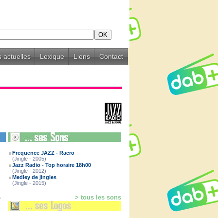
 actuelles
Lexique
Liens
Contact
Frequence JAZZ - Racro
(Jingle - 2005)
Jazz Radio - Top horaire 18h00
(Jingle - 2012)
Medley de jingles
(Jingle - 2015)
,
> tous les sons