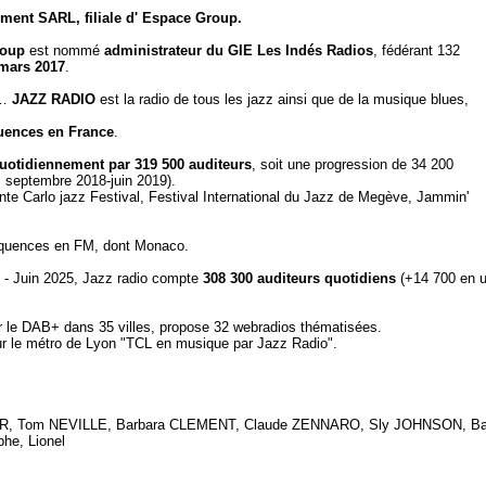
ment SARL, filiale d' Espace Group.
roup
est nommé
administrateur du GIE Les Indés Radios
, fédérant 132
mars 2017
.
n…
JAZZ RADIO
est la radio de tous les jazz ainsi que de la musique blues,
uences en France
.
uotidiennement par 319 500 auditeurs
, soit une progression de 34 200
 septembre 2018-juin 2019).
onte Carlo jazz Festival, Festival International du Jazz de Megève, Jammin'
réquences en FM, dont Monaco.
 - Juin 2025, Jazz radio compte
308 300 auditeurs quotidiens
(+14 700 en 
ur le DAB+ dans 35 villes, propose 32 webradios thématisées.
ur le métro de Lyon "TCL en musique par Jazz Radio".
RKER, Tom NEVILLE, Barbara CLEMENT, Claude ZENNARO, Sly JOHNSON, Ba
he, Lionel