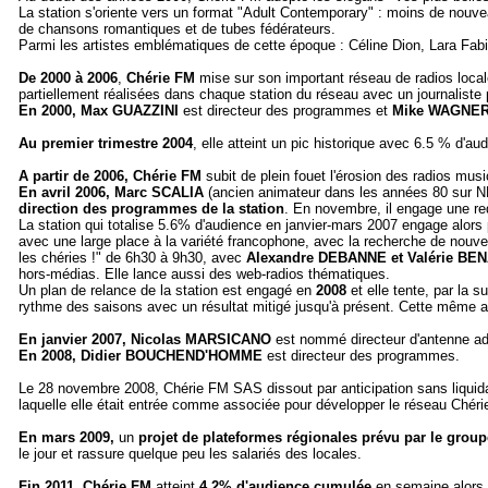
La station s'oriente vers un format "Adult Contemporary" : moins de nou
de chansons romantiques et de tubes fédérateurs.
Parmi les artistes emblématiques de cette époque : Céline Dion, Lara Fabi
De
2000 à 2006
,
Chérie FM
mise sur son important réseau de radios loca
partiellement réalisées dans chaque station du réseau avec un journaliste p
En 2000, Max GUAZZINI
est directeur des programmes et
Mike WAGNE
Au premier trimestre 2004
, elle atteint un pic historique avec 6.5 % d'
A partir de 2006,
Chérie FM
subit de plein fouet l'érosion des radios musi
En avril 2006, Marc SCALIA
(ancien animateur dans les années 80 sur N
direction des programmes de la station
. En novembre, il engage une re
La station qui totalise 5.6% d'audience en janvier-mars 2007 engage alors
avec une large place à la variété francophone, avec la recherche de nouvea
les chéries !" de 6h30 à 9h30, avec
Alexandre DEBANNE et Valérie BEN
hors-médias. Elle lance aussi des web-radios thématiques.
Un plan de relance de la station est engagé en
2008
et elle tente, par la 
rythme des saisons avec un résultat mitigé jusqu'à présent. Cette même an
En janvier 2007, Nicolas MARSICANO
est nommé directeur d'antenne ad
En 2008, Didier BOUCHEND'HOMME
est directeur des programmes.
Le 28 novembre 2008, Chérie FM SAS dissout par anticipation sans liquid
laquelle elle était entrée comme associée pour développer le réseau Chér
En mars 2009,
un
projet de plateformes régionales prévu par le grou
le jour et rassure quelque peu les salariés des locales.
Fin 2011
,
Chérie FM
atteint
4.2% d'audience cumulée
en semaine alors 