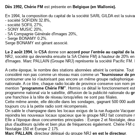
Dès 1992,
Chérie FM
est présente en
Belgique (en Wallonie).
En 1994, la composition du capital de la société SARL GILDA est la suiva
- société SOFIDIN 32.8%,
- société SOFIL 27%,
- SONY MUSIC 20%,
- SA Compagnie Générale d'Images 20%,
- Serge BONAMY 0.2%.
Serge BONAMY est gérant associé.
Le 2 août 1994
, le
CSA
donne son
accord pour l'entrée au capital de l
NRJ, société qui deviendra ensuite la SA Chérie FM) à hauteur de 20% en 
d'Images.
Marc PALLAIN (Groupe NRJ) représente la société Pacific FM. Il
A cette époque, le nombre des stations abonnées atteint la centaine. To
considéré non pas comme un réseau mais comme un
"fournisseur de 
contourner une loi n'autorisant pas encore un même groupe radiophonique
nationale. A ce titre, chaque radio locale de province conserve son nom pr
mention
"programme Chérie FM"
. Hormis ce détail le fonctionnement est
programme national
via
le satellite, diffusion de la publicité nationale du
g
une franchise à la tête de réseau lorsqu'elles ne sont pas filiales.
Cette même année, elle décolle dans les sondages, gagnant 500 000 audite
toujours cru à la petite radio sont récompensés.
On sable le champagne dans les locaux exigus de la rue Auguste Vacquerie, 
rejoindra les nouveaux locaux spacieux que le groupe NRJ fait construire ru
Elle a l'époque deux concurrentes principales : Europe 2 et Nostalgie, deu
plus d'auditeurs qu'elle et bien plus de fréquences également. Chérie FM
Nostalgie 150 et Europe 2 175.
Marc PALLAIN
, directeur délégué du groupe NRJ
en est le directeur
.