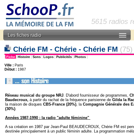
5615 radios 
Les fiches radio
Chérie FM - Chérie - Chérie FM
(75)
|
Fiche
|
Histoire
|
Sons
|
Logos
|
Publicités
|
Photos
|
Ville :
Paris
Début :
1987
Réseau musical du groupe NRJ
. D'abord fournisseur de programmes,
Ch
Baudecroux,
à partir du rachat de la fréquence parisienne de
Gilda la Ra
la maison de disques
CBS-France (20%)
, la
Compagnie Générale des E
(30%)
.
Années 1987-1990 : la radio "adulte féminine"
A sa création en 1987 par Jean-Paul BEAUDECROUX, Chérie FM est pen
destinée principalement à un public féminin adulte. La programmation méla