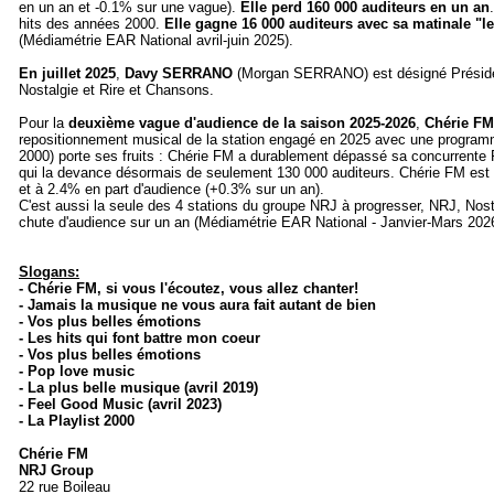
en un an et -0.1% sur une vague).
Elle perd 160 000 auditeurs en un an
hits des années 2000.
Elle gagne 16 000 auditeurs avec sa matinale "l
(Médiamétrie EAR National avril-juin 2025).
En juillet 2025
,
Davy SERRANO
(Morgan SERRANO) est désigné Préside
Nostalgie et Rire et Chansons.
Pour la
deuxième vague d'audience de la saison 2025-2026
,
Chérie FM
repositionnement musical de la station engagé en 2025 avec une programm
2000) porte ses fruits :
Chérie FM a durablement dépassé sa concurrente 
qui la devance désormais de seulement 130 000 auditeurs.
Chérie FM est 
et à 2.4% en part d'audience (+0.3% sur un an).
C'est aussi la seule des 4 stations du groupe NRJ à progresser, NRJ, Nos
chute d'audience sur un an (Médiamétrie EAR National - Janvier-Mars 202
Slogans:
- Chérie FM, si vous l'écoutez, vous allez chanter!
- Jamais la musique ne vous aura fait autant de bien
- Vos plus belles émotions
- Les hits qui font battre mon coeur
- Vos plus belles émotions
- Pop love music
- La plus belle musique (avril 2019)
- Feel Good Music (avril 2023)
- La Playlist 2000
Chérie FM
NRJ Group
22 rue Boileau