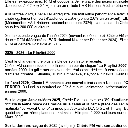
Elle est ex-aequo avec RFM et occupe la 3ème place des radios musicale
d'audience à 2.2% (+0.1%) sur un an (Etude EAR National Médiamétrie Avr
A la rentrée 2024, Chérie FM enregistre une mauvaise performance avec 3
chute également en part d'audience à 1.9% (contre 2.6% un an avant). El
(Médiamétrie EAR National septembre-octobre 2024). La matinale de Chérie
sous les 200 000 auditeurs.
Sur la seconde vague de l'année 2024 (novembre-décembre), Chérie FM se 
double RFM (Médiamétrie EAR National Novembre Décembre 2024). Elle de
RFM et derrière Nostalgie et RTL2.
2025 - 2026 : La Playlist 2000
C'est le changement le plus visible de son histoire récente.
Chérie FM communique officiellement autour du slogan "
La Playlist 2000
années 2000
. La grille met en avant des émissions dédiées à cette décen
d'artistes comme : Rihanna, Justin Timberlake, Beyoncé, Shakira, Nelly Fu
Le 7 avril 2025, Chérie FM annonce une nouvelle émission à l'antenne : "
C
FERRER
. Du lundi au vendredi de 22h à minuit, l'animatrice, présentatri
années 2000.
Sur la vague Janvier-Mars 2025
, Chérie FM conserve ses
3% d'audienc
occupe la
6ème place des radios musicales
et la
3ème place des radio
matinale "Le Réveil Chérie" animée par Alexandre DEVOISE et Tiffany B
quotidiens, en 7ème place des matinales. Elle perd 4 000 auditeurs sur u
Mars 2025).
Sur la dernière vague de 2025
(avril-juin),
Chérie FM voit son audience 