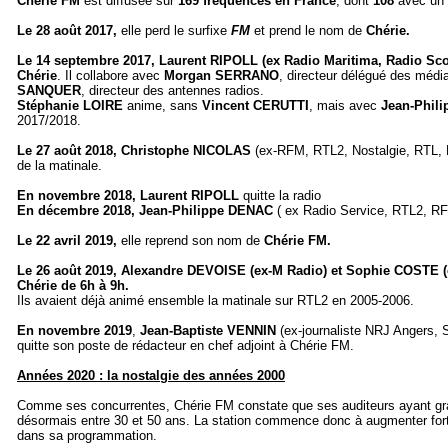
Chérie FM
est diffusée sur
169 fréquences en France
, dont
108
avec un
Le 28 août 2017,
elle perd le surfixe
FM
et prend le nom de
Chérie.
Le 14 septembre 2017, Laurent RIPOLL
(ex Radio Maritima, Radio Sco
Chérie
. Il collabore avec
Morgan SERRANO
, directeur délégué des méd
SANQUER
, directeur des antennes radios.
Stéphanie LOIRE
anime, sans
Vincent CERUTTI
, mais avec
Jean-Phil
2017/2018.
Le 27 août 2018, Christophe NICOLAS
(ex-RFM, RTL2, Nostalgie, RTL, 
de la matinale.
En novembre 2018, Laurent RIPOLL
quitte la radio
En décembre 2018, Jean-Philippe DENAC
( ex Radio Service, RTL2, RF
Le 22 avril 2019,
elle reprend son nom de
Chérie FM.
Le 26 août 2019, Alexandre DEVOISE (ex-M Radio) et Sophie COSTE 
Chérie de 6h à 9h.
Ils avaient déjà animé ensemble la matinale sur RTL2 en 2005-2006.
En novembre 2019
,
Jean-Baptiste VENNIN
(ex-journaliste NRJ Angers, S
quitte son poste de rédacteur en chef adjoint à Chérie FM.
Années 2020 : la nostalgie des années 2000
Comme ses concurrentes, Chérie FM constate que ses auditeurs ayant gr
désormais entre 30 et 50 ans. La station commence donc à augmenter fort
dans sa programmation.