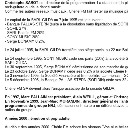
Christophe SABOT
est directeur de la programmation. La station est la pl
rock-guitare ou de la dance music.
Comme les autres réseaux musicaux, Chérie FM fait tester sa musique pa
Le capital de la SARL GILDA au 7 juin 1995 est le suivant :
- Banque PALLAS STERN (suite à la dissolution sans liquidation de SOFI
- SOFIL 27%,
- SARL Pacific FM 20%,
- SONY MUSIC 20%,
- Serge BONAMY 0.2%.
Le 24 juillet 1995, la SARL GILDA transfère son siège social au 22 rue Bo
Le 14 septembre 1995, SONY MUSIC cède ses parts (20%) à la société SA 
SARL GILDA.
Le 30 septembre 1995, Serge BONAMY démissionne de son mandat de gé
Le 23 octobre 1995, Serge BONAMY cède ses 0.2% à la société Chérie 
Le 3 novembre 1995, la Société Financière et Immobilière Lammenais - S
Le 5 décembre 1995, la Banque PALLAS STERN (SOFIDIN) cède ses 32.8
Chérie FM SA devient alors l'unique associée de la société GILDA.
En 1997,
Marc PALLAIN
est
président
,
Alain WEILL, gérant
et
Christo
En Novembre 1999
,
Jean-Marc MORANDINI, directeur général de l'ant
programmes du groupe NRJ
, démissionnent, suite à un différend avec la
radios du groupe.
Années 2000 : émotion et pop adulte
Au début des années 2000, Chérie FM adopte les slogans "Vos plus belles