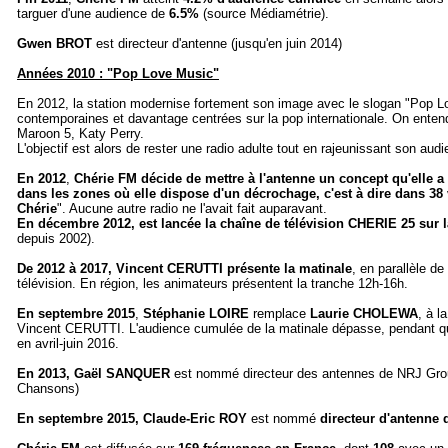
targuer d'une audience de
6.5%
(source Médiamétrie).
Gwen BROT
est directeur d'antenne (jusqu'en juin 2014)
Années 2010 : "Pop Love Music"
En 2012, la station modernise fortement son image avec le slogan "Pop Lo
contemporaines et davantage centrées sur la pop internationale. On enten
Maroon 5, Katy Perry.
L'objectif est alors de rester une radio adulte tout en rajeunissant son aud
En 2012
,
Chérie FM décide de mettre à l'antenne un concept qu'elle a d
dans les zones où elle dispose d'un décrochage, c'est à dire dans 38 
Chérie
". Aucune autre radio ne l'avait fait auparavant.
En décembre 2012, est lancée la chaîne de télévision CHERIE 25 sur
depuis 2002).
De 2012 à 2017, Vincent CERUTTI présente la matinale
, en parallèle de
télévision. En région, les animateurs présentent la tranche 12h-16h.
En septembre 2015
,
Stéphanie LOIRE
remplace
Laurie CHOLEWA
, à l
Vincent CERUTTI. L'audience cumulée de la matinale dépasse, pendant 
en avril-juin 2016.
En 2013, Gaël SANQUER
est nommé directeur des antennes de NRJ Grou
Chansons)
En septembre 2015, Claude-Eric ROY
est nommé
directeur d'antenne 