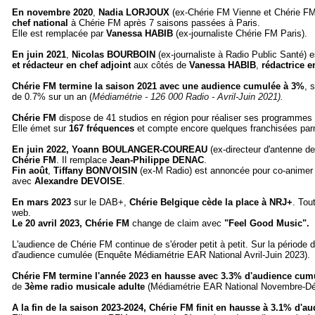
En novembre 2020
,
Nadia LORJOUX
(ex-Chérie FM Vienne et Chérie FM
chef national
à Chérie FM après 7 saisons passées à Paris.
Elle est remplacée par
Vanessa HABIB
(ex-journaliste Chérie FM Paris).
En juin 2021
,
Nicolas BOURBOIN
(ex-journaliste à Radio Public Santé)
et rédacteur en chef adjoint
aux côtés de
Vanessa HABIB
,
rédactrice e
Chérie FM termine la saison 2021 avec une audience cumulée à 3%
, 
de 0.7% sur un an (
Médiamétrie - 126 000 Radio - Avril-Juin 2021).
Chérie FM
dispose de 41 studios en région pour réaliser ses programmes
Elle émet sur
167 fréquences
et compte encore quelques franchisées parm
En juin 2022, Yoann BOULANGER-COUREAU
(ex-directeur d'antenne 
Chérie FM
. Il remplace
Jean-Philippe DENAC
.
Fin août
,
Tiffany BONVOISIN
(ex-M Radio) est annoncée pour co-animer l
avec
Alexandre DEVOISE
.
En mars 2023
sur le DAB+,
Chérie Belgique cède la place à NRJ+
. Tou
web.
Le 20 avril 2023, Chérie FM
change de claim avec
"Feel Good Music".
L'audience de Chérie FM continue de s'éroder petit à petit. Sur la période d
d'audience cumulée (Enquête Médiamétrie EAR National Avril-Juin 2023).
Chérie FM termine l'année 2023 en hausse avec 3.3% d'audience cum
de
3ème radio musicale adulte
(Médiamétrie EAR National Novembre-D
A la fin de la saison 2023-2024, Chérie FM finit en hausse à 3.1% d'a