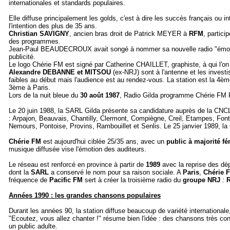
internationales et standards populaires.
Elle diffuse principalement les golds, c'est à dire les succès français ou i
l'intention des plus de 35 ans.
Christian SAVIGNY
, ancien bras droit de Patrick MEYER à
RFM
, partici
des programmes.
Jean-Paul BEAUDECROUX avait songé à nommer sa nouvelle radio "émotio
publicité.
Le logo Chérie FM est signé par Catherine CHAILLET, graphiste, à qui l'on 
Alexandre DEBANNE et MITSOU
(ex-NRJ) sont à l'antenne et les inves
faibles au début mais l'audience est au rendez-vous. La station est la 4èm
3ème à Paris.
Lors de la nuit bleue du
30 août 1987
, Radio Gilda programme Chérie FM 
Le 20 juin 1988, la SARL Gilda présente sa candidature auprès de la CNCL
: Arpajon, Beauvais, Chantilly, Clermont, Compiègne, Creil, Etampes, Fon
Nemours, Pontoise, Provins, Rambouillet et Senlis. Le 25 janvier 1989, la
Chérie FM
est aujourd'hui ciblée 25/35 ans, avec un
public à majorité f
musique diffusée vise l'émotion des auditeurs.
Le réseau est renforcé en province à partir de
1989
avec la reprise des d
dont la
SARL
a conservé le nom pour sa raison sociale. A
Paris
,
Chérie
fréquence de
Pacific FM
sert à créer la troisième radio du
groupe NRJ
:
R
Années 1990 : les grandes chansons populaires
Durant les années 90, la station diffuse beaucoup de variété international
"Ecoutez, vous allez chanter !" résume bien l'idée : des chansons très co
un public adulte.