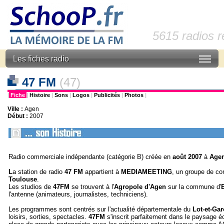
5615 radios 
Les fiches radio
47 FM
(47)
|
Fiche
|
Histoire
|
Sons
|
Logos
|
Publicités
|
Photos
|
Ville :
Agen
Début :
2007
Radio commerciale indépendante (catégorie B) créée en
août 2007
à
Agen
L
a station de radio
47 FM
appartient à
MEDIAMEETING
, un groupe de co
Toulouse
.
Les studios de
47FM
se trouvent à l'
Agropole d'Agen
sur la commune d'
E
l'antenne (animateurs, journalistes, techniciens).
Les programmes sont centrés sur l'actualité départementale du
Lot-et-Ga
loisirs, sorties, spectacles.
47FM
s'inscrit parfaitement dans le paysage 