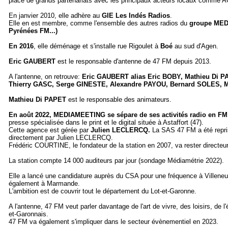
place de grands partenariats avec les principaux acteurs locaux com
En janvier 2010, elle adhère au
GIE Les Indés Radios
.
Elle en est membre, comme l'ensemble des autres radios du
groupe ME
Pyrénées FM...)
En 2016
, elle déménage et s'installe rue Rigoulet à
Boé
au sud d'Agen.
Eric GAUBERT
est le responsable d'antenne de 47 FM depuis 2013.
A l'antenne, on retrouve:
Eric GAUBERT alias Eric BOBY, Mathieu Di 
Thierry GASC, Serge GINESTE, Alexandre PAYOU, Bernard SOLES, Mary
Mathieu Di PAPET
est le responsable des animateurs.
En août 2022, MEDIAMEETING se sépare de ses activités radio en FM
presse spécialisée dans le print et le digital située à Astaffort (47).
Cette agence est gérée par
Julien LECLERCQ.
La SAS 47 FM a été repri
directement par Julien LECLERCQ.
Frédéric COURTINE, le fondateur de la station en 2007, va rester directe
La station compte 14 000 auditeurs par jour (sondage Médiamétrie 2022).
Elle a lancé une candidature auprès du CSA pour une fréquence à Villeneuv
également à Marmande.
L'ambition est de couvrir tout le département du Lot-et-Garonne.
A l'antenne, 47 FM veut parler davantage de l'art de vivre, des loisirs, de 
et-Garonnais.
47 FM va également s'impliquer dans le secteur évènementiel en 2023.