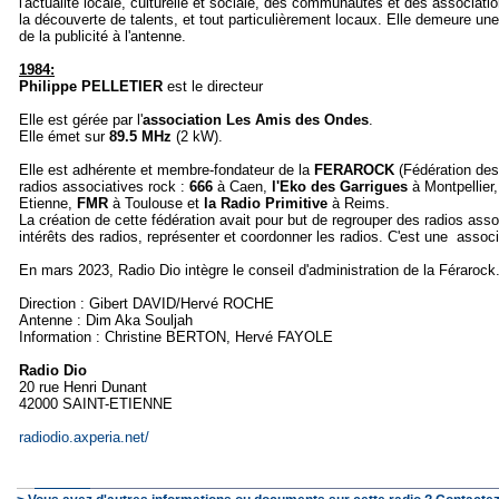
l'actualité locale, culturelle et sociale, des communautés et des associatio
la découverte de talents, et tout particulièrement locaux. Elle demeure une
de la publicité à l'antenne.
1984:
Philippe PELLETIER
est le directeur
Elle est gérée par l'
association Les Amis des Ondes
.
Elle émet sur
89.5 MHz
(2 kW).
Elle est adhérente et membre-fondateur de la
FERAROCK
(Fédération des
radios associatives rock :
666
à Caen,
l'Eko des Garrigues
à Montpellier,
Etienne,
FMR
à Toulouse et
la Radio Primitive
à Reims.
La création de cette fédération avait pour but de regrouper des radios ass
intérêts des radios, représenter et coordonner les radios. C'est une associ
En mars 2023, Radio Dio intègre le conseil d'administration de la Férarock
Direction : Gibert DAVID/Hervé ROCHE
Antenne : Dim Aka Souljah
Information : Christine BERTON, Hervé FAYOLE
Radio Dio
20 rue Henri Dunant
42000 SAINT-ETIENNE
radiodio.axperia.net/