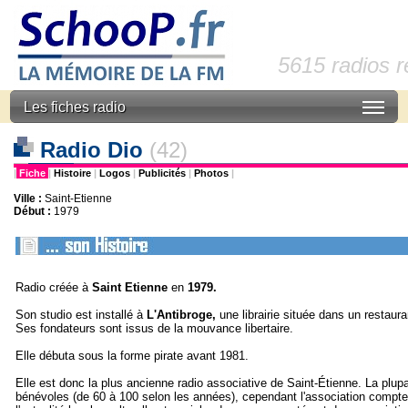
5615 radios 
Les fiches radio
Radio Dio
(42)
|
Fiche
|
Histoire
|
Logos
|
Publicités
|
Photos
|
Ville :
Saint-Etienne
Début :
1979
Radio créée à
Saint Etienne
en
1979.
Son studio est installé à
L'Antibroge,
une librairie située dans un restaura
Ses fondateurs sont issus de la mouvance libertaire.
Elle débuta sous la forme pirate avant 1981.
Elle est donc la plus ancienne radio associative de Saint-Étienne. La plup
bénévoles (de 60 à 100 selon les années), cependant l'association compte tr