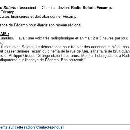
o Solaris
s'associent et Cumulus devient
Radio Solaris Fécamp.
à Fécamp.
ficultés financières et doit abandonner Fécamp.
uence de Fécamp pour élargir son réseau régional.
AIS :
umulus. Il avait une voix très radiophonique et animait 2 à 3 heures par jour. I
s).
 fusion avec Solaris. Le démarchage pour trouver des annonceurs n'était pas
llait passer derrière l'écran du cinéma de la rue de Mer, sans faire de bruit qua
che et Philippe Grosset-Grange étaient ses amis.
Moi, je l'hébergeais et à Rad
 diaporama sur l'abbaye de Fécamp. Bon souvenir."
ents sur cette radio ? Contactez-nous !