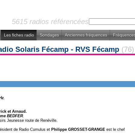
5615 radios référencées
Les fiches radio
Sondages
Anciennes fréquences
Fréquences
adio Solaris Fécamp - RVS Fécamp
(76)
Hz
.
ick et Arnaud.
Mme BEDFER
.
oisirs Jeunesse route de Renéville.
résident de Radio Cumulus et
Philippe GROSSET-GRANGE
est le chef