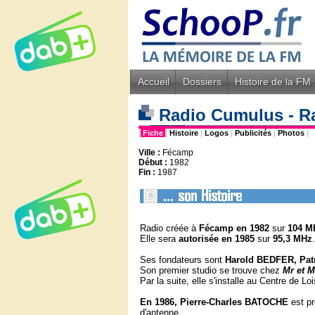
Accueil
Dossiers
Histoire de la FM
Radio Cumulus - R
|
Fiche
|
Histoire
|
Logos
|
Publicités
|
Photos
|
Ville :
Fécamp
Début :
1982
Fin :
1987
Radio créée à
Fécamp en 1982
sur
104 M
Elle sera
autorisée en 1985
sur
95,3 MHz
.
Ses fondateurs sont
Harold BEDFER, Patr
Son premier studio se trouve chez
Mr et 
Par la suite, elle s'installe au Centre de L
En 1986,
Pierre-Charles BATOCHE
est p
d'antenne.