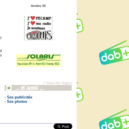
Années 80
l
nd
io
> tous les logos
- Ses publicités
- Ses photos