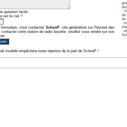
gra
des
-
Yo
e question facile :
de 
r est le ciel ?
de 
-
le
d'a
 formulaire, vous contactez
SchooP
, site généraliste sur l'histoire des
- e
contacter votre station de radio favorite, veuillez vous rendre sur son
Sch
net.
ail invalide empêchera toute réponse de la part de SchooP !