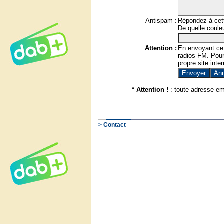
Antispam :
Répondez à cett
De quelle couleu
Attention :
En envoyant ce
radios FM. Pour 
propre site inter
* Attention !
: toute adresse em
> Contact