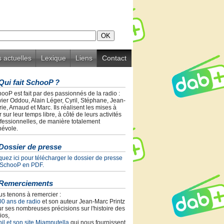
 actuelles
Lexique
Liens
Contact
Qui fait SchooP ?
ooP est fait par des passionnés de la radio :
vier Oddou, Alain Léger, Cyril, Stéphane, Jean-
ie, Arnaud et Marc. Ils réalisent les mises à
r sur leur temps libre, à côté de leurs activités
fessionnelles, de manière totalement
évole.
Dossier de presse
quez ici pour télécharger le dossier de presse
 SchooP en PDF.
Remerciements
s tenons à remercier :
00 ans de radio
et son auteur Jean-Marc Printz
r ses nombreuses précisions sur l'histoire des
ios,
il et son site Miamnutella
qui nous fournissent