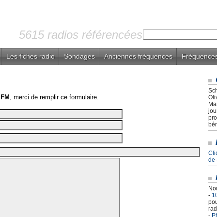
5615 radios référencées
Les fiches radio
Sondages
Anciennes fréquences
Fréquences
Sch
 FM
, merci de remplir ce formulaire.
Oli
Mar
jou
pro
bén
Cli
de
Nou
-
1
pou
rad
-
Ph