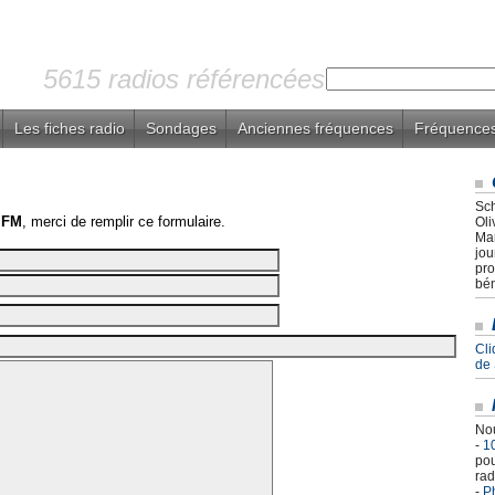
5615 radios référencées
Les fiches radio
Sondages
Anciennes fréquences
Fréquences
Sch
 FM
, merci de remplir ce formulaire.
Oli
Mar
jou
pro
bén
Cli
de
Nou
-
1
pou
rad
-
Ph