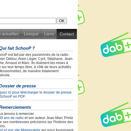
 actuelles
Lexique
Liens
Contact
Qui fait SchooP ?
ooP est fait par des passionnés de la radio :
vier Oddou, Alain Léger, Cyril, Stéphane, Jean-
ie, Arnaud et Marc. Ils réalisent les mises à
r sur leur temps libre, à côté de leurs activités
fessionnelles, de manière totalement
évole.
Dossier de presse
quez ici pour télécharger le dossier de presse
 SchooP en PDF.
Remerciements
s tenons à remercier :
00 ans de radio
et son auteur Jean-Marc Printz
r ses nombreuses précisions sur l'histoire des
ios,
il et son site Miamnutella
qui nous fournissent