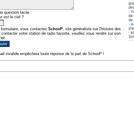
gra
des
-
Yo
e question facile :
de 
r est le ciel ?
de 
-
le
d'a
 formulaire, vous contactez
SchooP
, site généraliste sur l'histoire des
- e
contacter votre station de radio favorite, veuillez vous rendre sur son
Sch
net.
ail invalide empêchera toute réponse de la part de SchooP !