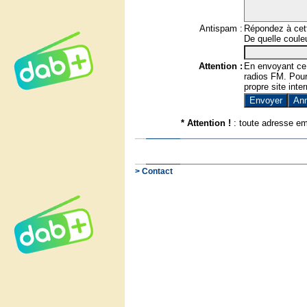
Antispam :
Répondez à cett
De quelle couleu
Attention :
En envoyant ce
radios FM. Pour 
propre site inter
* Attention !
: toute adresse em
> Contact