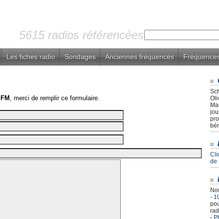
5615 radios référencées
Les fiches radio
Sondages
Anciennes fréquences
Fréquences
Sch
 FM
, merci de remplir ce formulaire.
Oli
Mar
jou
pro
bén
Cli
de
Nou
-
1
pou
rad
-
Ph