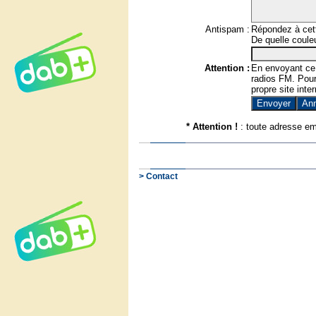
Antispam :
Répondez à cett
De quelle couleu
Attention :
En envoyant ce
radios FM. Pour 
propre site inter
* Attention !
: toute adresse em
> Contact