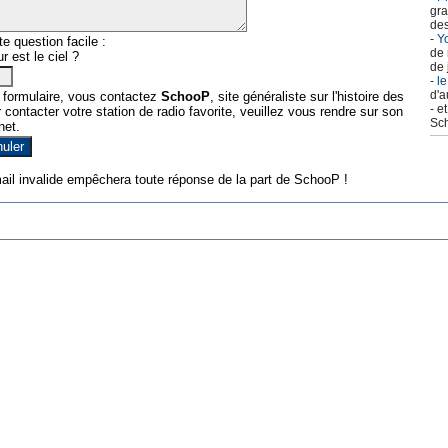
gra
des
-
Yo
e question facile :
de 
r est le ciel ?
de 
-
le
d'a
 formulaire, vous contactez
SchooP
, site généraliste sur l'histoire des
- e
contacter votre station de radio favorite, veuillez vous rendre sur son
Sch
net.
ail invalide empêchera toute réponse de la part de SchooP !