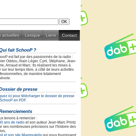
 actuelles
Lexique
Liens
Contact
Qui fait SchooP ?
ooP est fait par des passionnés de la radio :
vier Oddou, Alain Léger, Cyril, Stéphane, Jean-
ie, Arnaud et Marc. Ils réalisent les mises à
r sur leur temps libre, à côté de leurs activités
fessionnelles, de manière totalement
évole.
Dossier de presse
quez ici pour télécharger le dossier de presse
 SchooP en PDF.
Remerciements
s tenons à remercier :
00 ans de radio
et son auteur Jean-Marc Printz
r ses nombreuses précisions sur l'histoire des
ios,
il et son site Miamnutella
qui nous fournissent