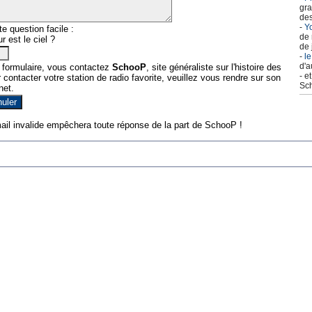
gra
des
-
Yo
e question facile :
de 
r est le ciel ?
de 
-
le
d'a
 formulaire, vous contactez
SchooP
, site généraliste sur l'histoire des
- e
contacter votre station de radio favorite, veuillez vous rendre sur son
Sch
net.
ail invalide empêchera toute réponse de la part de SchooP !