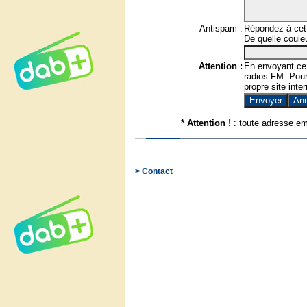
Antispam :
Répondez à cett
De quelle couleu
Attention :
En envoyant ce
radios FM. Pour 
propre site inter
* Attention !
: toute adresse em
> Contact