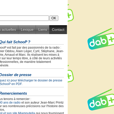
 actuelles
Lexique
Liens
Contact
Qui fait SchooP ?
ooP est fait par des passionnés de la radio :
vier Oddou, Alain Léger, Cyril, Stéphane, Jean-
ie, Arnaud et Marc. Ils réalisent les mises à
r sur leur temps libre, à côté de leurs activités
fessionnelles, de manière totalement
évole.
Dossier de presse
quez ici pour télécharger le dossier de presse
 SchooP en PDF.
Remerciements
s tenons à remercier :
00 ans de radio
et son auteur Jean-Marc Printz
r ses nombreuses précisions sur l'histoire des
ios,
il et son site Miamnutella
qui nous fournissent