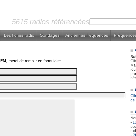
5615 radios référencées
Les fiches radio
Sondages
Anciennes fréquences
Fréquences
Sch
 FM
, merci de remplir ce formulaire.
Oli
Mar
jou
pro
bén
Cli
de
Nou
-
1
pou
rad
-
Ph